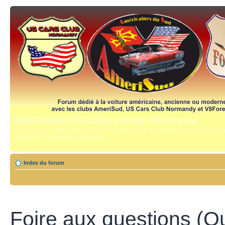
AMERISUD-USCCNormandy-V8Forever
Vous avez une "américaine" ? Bravo, vous avez trouvé "the right place", le forum qui mê
compétence, reportages et technique.
Index du forum
Foire aux questions (Q