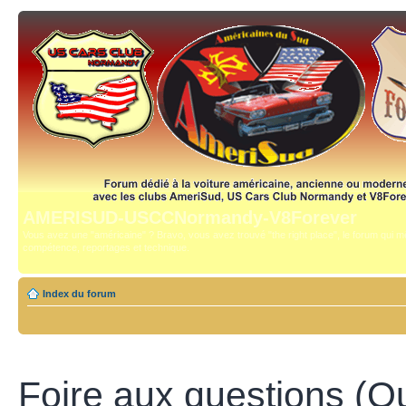
AMERISUD-USCCNormandy-V8Forever
Vous avez une "américaine" ? Bravo, vous avez trouvé "the right place", le forum qui mê
compétence, reportages et technique.
Index du forum
Foire aux questions (Q