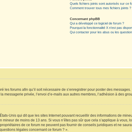
Quels fichiers joints sont autorisés sur ce 
Comment trouver tous mes fichiers joints ?
Concernant phpBB
Qui a développé ce logiciel de forum ?
Pourquoi la fonctionnalité X n’est pas dispon
Qui contacter pour les abus ou les questio
ré les forums afin qu’il soit nécessaire de s’enregistrer pour poster des messages. 
a messagerie privée, l’envoi d’e-mails aux autres membres, l’adhésion à des group
États-Unis qui dit que les sites Internet pouvant recueillir des informations de min
r un mineur de moins de 13 ans. Si vous n’êtes pas sûr que cela s’applique à vous, l
propriétaires de ce forum ne peuvent pas fournir de conseils juridiques et ne saura
 questions légales concernant ce forum ? ».