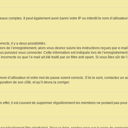
veaux comptes. Il peut également avoir banni votre IP ou interdit le nom d’utilisate
rects, il y a deux possibilités :
lors de l’enregistrement, alors vous devrez suivre les instructions reçues par e-ma
 puissiez vous connecter. Cette information est indiquée lors de l’enregistrement. 
correcte ou que l’e-mail ait été traité par un filtre anti-spam. Si vous êtes sûr de 
om d’utilisateur et votre mot de passe soient corrects. S’ils le sont, contactez un a
uration de son côté, et qu’il devra la corriger.
n effet, il est courant de supprimer régulièrement les membres ne postant pas pour 