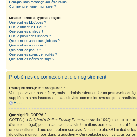
Pourquoi mon message doit être validé ?
Comment remonter mon sujet ?
Mise en forme et types de sujets
Que sont les BBCodes ?
Puis-je utiliser le HTML ?
Que sont les smileys ?
Puis-je publier des images ?
Que sont les annonces globales ?
Que sont les annonces ?
Que sont les post-it ?
Que sont les sujets verrouillés ?
Que sont les icônes de sujet ?
Problèmes de connexion et d’enregistrement
Pourquoi dois-je m’enregistrer ?
Vous pouvez ne pas le faire, mais l’administrateur du forum peut avoir configu
supplémentaires inaccessibles aux invités comme les avatars personnalisés, l
Haut
Que signifie COPPA ?
COPPA (ou
Children’s Online Privacy Protection Act
de 1998) est une loi aux 
d’un tuteur légal) pour la collecte de ces informations permettant d’identifie
un conseiller juridique pour obtenir son avis. Notez que phpBB Limited et les 
de celles mentionnées dans la question « Qui contacter pour les abus ou les