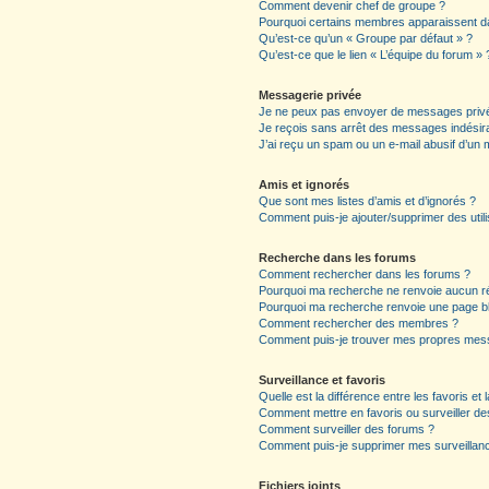
Comment devenir chef de groupe ?
Pourquoi certains membres apparaissent da
Qu’est-ce qu’un « Groupe par défaut » ?
Qu’est-ce que le lien « L’équipe du forum » 
Messagerie privée
Je ne peux pas envoyer de messages privé
Je reçois sans arrêt des messages indésira
J’ai reçu un spam ou un e-mail abusif d’un
Amis et ignorés
Que sont mes listes d’amis et d’ignorés ?
Comment puis-je ajouter/supprimer des utili
Recherche dans les forums
Comment rechercher dans les forums ?
Pourquoi ma recherche ne renvoie aucun ré
Pourquoi ma recherche renvoie une page b
Comment rechercher des membres ?
Comment puis-je trouver mes propres mess
Surveillance et favoris
Quelle est la différence entre les favoris et 
Comment mettre en favoris ou surveiller de
Comment surveiller des forums ?
Comment puis-je supprimer mes surveillanc
Fichiers joints