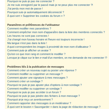
Pourquoi ne puis-je pas me connecter ?
Je me suis enregistré par le passé mais je ne peux plus me connecter ?!
J’ai perdu mon mot de passe !
Pourquoi suis-je automatiquement déconnecté ?
À quoi sert « Supprimer les cookies du forum » ?
Paramètres et préférences de l’utilisateur
Comment modifier mes paramètres ?
Comment empêcher mon nom d’apparaître dans la liste des membres connectés ?
Les heures ne sont pas correctes !
J’ai changé mon fuseau horaire et l’heure est toujours incorrecte !
Ma langue n’est pas dans la liste !
A quoi correspondent les images à proximité de mon nom d’utilisateur ?
Comment puis-je afficher un avatar ?
Qu’est-ce que mon rang et comment le modifier ?
Lorsque je clique sur le lien
e-mail
d’un membre, on me demande de me connecter !?
Problèmes liés à la publication de messages
Comment créer un nouveau sujet ou poster une réponse ?
Comment modifier ou supprimer un message ?
Comment ajouter une signature à mes messages ?
Comment créer un sondage ?
Pourquoi ne puis-je pas ajouter plus d’options à mon sondage ?
Comment modifier ou supprimer un sondage ?
Pourquoi ne puis-je pas accéder à un forum ?
Pourquoi ne puis-je pas joindre des fichiers à mon message ?
Pourquoi ai-je reçu un avertissement ?
Comment rapporter des messages à un modérateur ?
À quoi sert le bouton « Sauvegarder » dans la page de rédaction de message ?