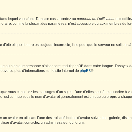
lui dans lequel vous êtes. Dans ce cas, accédez au
panneau de l’utilisateur
et modifiez
 horaire, comme la plupart des paramètres, n’est accessible qu’aux membres du foru
 d’été et que l’heure est toujours incorrecte, il se peut que le serveur ne soit pas 
langue ou bien que personne n’ait encore traduit phpBB dans votre langue. Essayez d
rouverez plus d’informations sur le site Internet de
phpBB
®.
orsque vous consultez les messages d’un sujet. L’une d’elles peut être associée à v
nde, est connue sous le nom d’avatar et généralement est unique ou propre à chaq
r un avatar en utilisant l’une des trois méthodes d’avatar suivantes : galerie, dista
tiliser d’avatar, contactez un administrateur du forum.