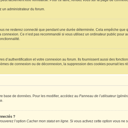
peut facilement être réinitialisé. Pour ce faire, rendez vous sur la page de connexi
ez un administrateur du forum.
ous ne resterez connecté que pendant une durée déterminée. Cela empêche que quel
a connexion. Ce n’est pas recommandé si vous utilisez un ordinateur public pour acc
onctionnalité.
d’authentification et votre connexion au forum. Ils fournissent aussi des fonctionn
oblèmes de connexion ou de déconnexion, la suppression des cookies pourrait les r
tre base de données. Pour les modifier, accédez au
Panneau de l’utilisateur
(généra
e.
nnectés ?
trouverez l’option
Cacher mon statut en ligne
. Si vous activez cette option vous ne