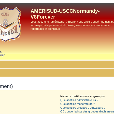
AMERISUD-USCCNormandy-
V8Forever
Vous avez une "américaine" ? Bravo, vous avez trouvé "the right pla
forum qui mêle passion et altruisme, informations et compétence,
reportages et technique.
mment)
Niveaux d’utilisateurs et groupes
Que sont les administrateurs ?
Que sont les modérateurs ?
Que sont les groupes d’utilisateurs ?
Où trouver la liste des groupes d’utilisateu