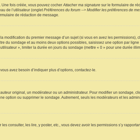
r. Une fois créée, vous pouvez cocher
Attacher ma signature
sur le formulaire de ré
au de l’utilisateur (onglet
Préférences du forum --> Modifier les préférences de m
ormulaire de rédaction de message.
u la modification du premier message d’un sujet (si vous en avez les permissions), c
titre du sondage et au moins deux options possibles, saisissez une option par lig
utilisateur », limiter la durée en jours du sondage (mettre « 0 » pour une durée illimi
vous avez besoin d’indiquer plus d’options, contactez-le.
uteur original, un modérateur ou un administrateur. Pour modifier un sondage, cl
 une option ou supprimer le sondage. Autrement, seuls les modérateurs et les admin
 les consulter, les lire, y poster, etc., vous devez avoir les permissions s’y rappo