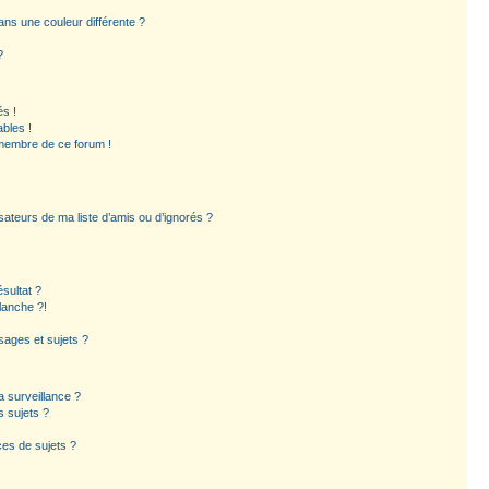
ns une couleur différente ?
?
s !
bles !
 membre de ce forum !
sateurs de ma liste d’amis ou d’ignorés ?
sultat ?
lanche ?!
ages et sujets ?
la surveillance ?
s sujets ?
es de sujets ?