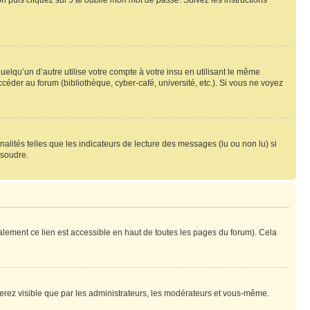
on puis cliquez sur
J’ai oublié mon mot de passe
. Suivez les instructions
qu’un d’autre utilise votre compte à votre insu en utilisant le même
éder au forum (bibliothèque, cyber-café, université, etc.). Si vous ne voyez
alités telles que les indicateurs de lecture des messages (lu ou non lu) si
ésoudre.
lement ce lien est accessible en haut de toutes les pages du forum). Cela
 serez visible que par les administrateurs, les modérateurs et vous-même.