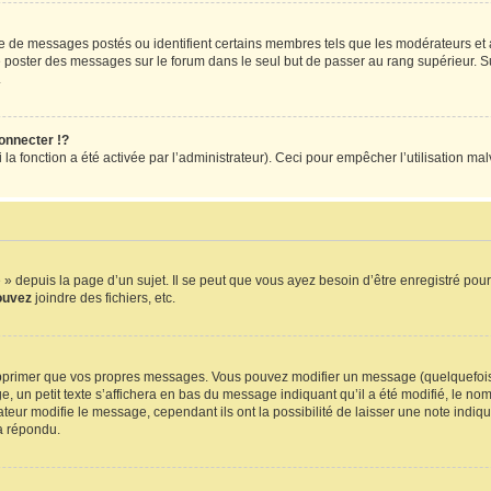
re de messages postés ou identifient certains membres tels que les modérateurs et
z de poster des messages sur le forum dans le seul but de passer au rang supérieur. S
.
nnecter !?
 fonction a été activée par l’administrateur). Ceci pour empêcher l’utilisation malve
depuis la page d’un sujet. Il se peut que vous ayez besoin d’être enregistré pour
ouvez
joindre des fichiers, etc.
pprimer que vos propres messages. Vous pouvez modifier un message (quelquefois d
petit texte s’affichera en bas du message indiquant qu’il a été modifié, le nombre 
ur modifie le message, cependant ils ont la possibilité de laisser une note indiquan
a répondu.