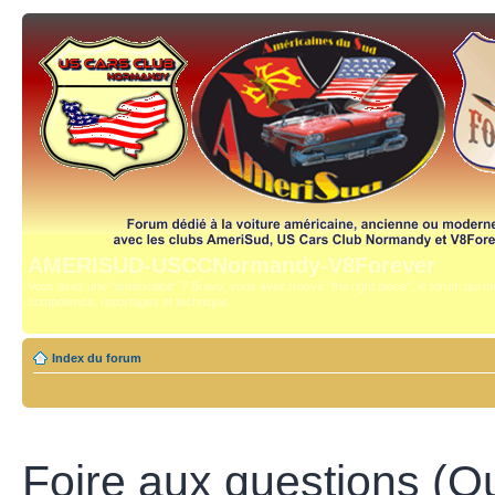
AMERISUD-USCCNormandy-V8Forever
Vous avez une "américaine" ? Bravo, vous avez trouvé "the right place", le forum qui mê
compétence, reportages et technique.
Index du forum
Foire aux questions (Q