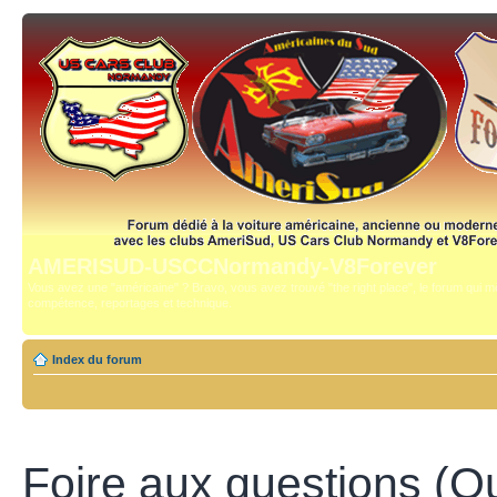
AMERISUD-USCCNormandy-V8Forever
Vous avez une "américaine" ? Bravo, vous avez trouvé "the right place", le forum qui mê
compétence, reportages et technique.
Index du forum
Foire aux questions (Q