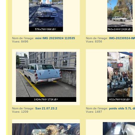
Nom de l’image:
mini IMG 20230924 113535
Nom de l’image:
IMG-20230924-W
Vues: 8496
Vues: 8356
Nom de l’image:
San 21.07.23.2
Nom de l’image:
poids olds 5.7L d
Vues: 1209
Vues: 1487