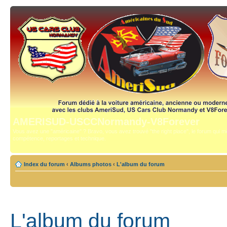
AMERISUD-USCCNormandy-V8Forever
Vous avez une "américaine" ? Bravo, vous avez trouvé "the right place", le forum qui mê
compétence, reportages et technique.
Index du forum
‹
Albums photos
‹
L'album du forum
L'album du forum