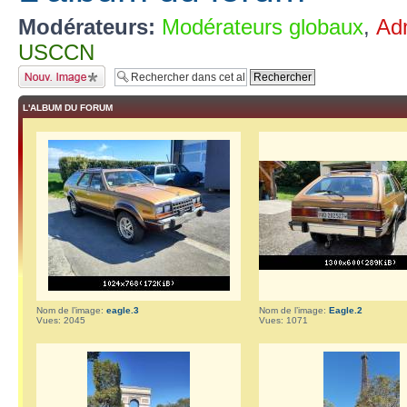
Modérateurs:
Modérateurs globaux
,
Adm
USCCN
Charger une image
L'ALBUM DU FORUM
Nom de l’image:
eagle.3
Nom de l’image:
Eagle.2
Vues: 2045
Vues: 1071