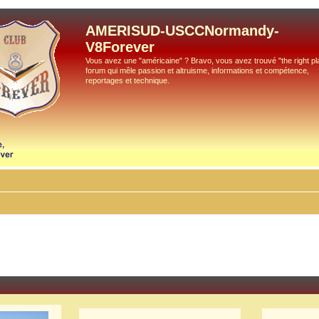
AMERISUD-USCCNormandy-
V8Forever
Vous avez une "américaine" ? Bravo, vous avez trouvé "the right pla
forum qui mêle passion et altruisme, informations et compétence,
reportages et technique.