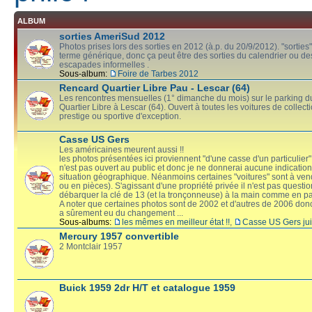
ALBUM
sorties AmeriSud 2012
Photos prises lors des sorties en 2012 (à.p. du 20/9/2012). "sorties"
terme générique, donc ça peut être des sorties du calendrier ou de
escapades informelles .
Sous-album:
Foire de Tarbes 2012
Rencard Quartier Libre Pau - Lescar (64)
Les rencontres mensuelles (1° dimanche du mois) sur le parking 
Quartier Libre à Lescar (64). Ouvert à toutes les voitures de collect
prestige ou sportive d'exception.
Casse US Gers
Les américaines meurent aussi !!
les photos présentées ici proviennent "d'une casse d'un particulier
n'est pas ouvert au public et donc je ne donnerai aucune indication
situation géographique. Néanmoins certaines "voitures" sont à ven
ou en pièces). S'agissant d'une propriété privée il n'est pas questi
débarquer la clé de 13 (et la tronçonneuse) à la main comme en p
A noter que certaines photos sont de 2002 et d'autres de 2006 donc
a sûrement eu du changement ...
Sous-albums:
les mêmes en meilleur état !!
,
Casse US Gers jui
Mercury 1957 convertible
2 Montclair 1957
Buick 1959 2dr H/T et catalogue 1959