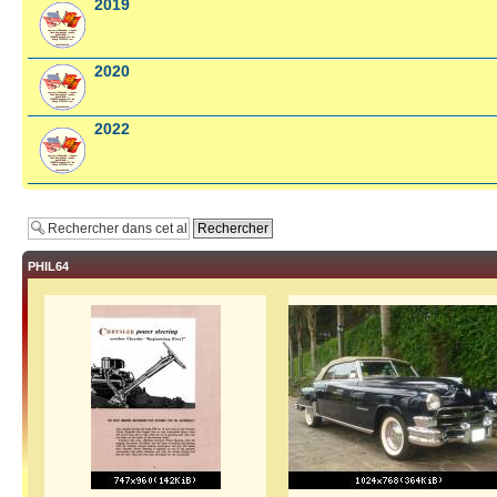
2019
2020
2022
PHIL64