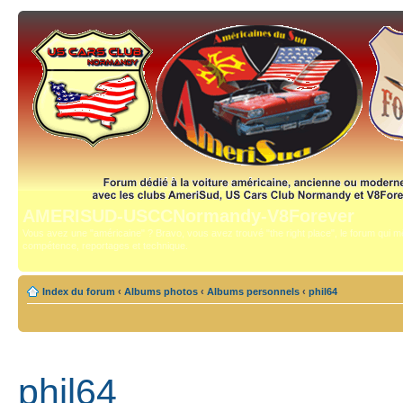
AMERISUD-USCCNormandy-V8Forever
Vous avez une "américaine" ? Bravo, vous avez trouvé "the right place", le forum qui mê
compétence, reportages et technique.
Index du forum
‹
Albums photos
‹
Albums personnels
‹
phil64
phil64