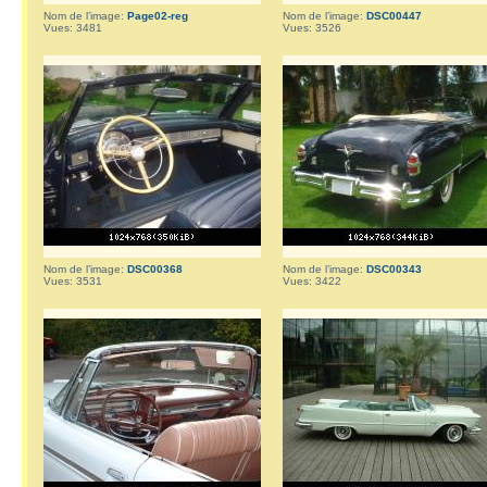
Nom de l’image:
Page02-reg
Nom de l’image:
DSC00447
Vues: 3481
Vues: 3526
Nom de l’image:
DSC00368
Nom de l’image:
DSC00343
Vues: 3531
Vues: 3422