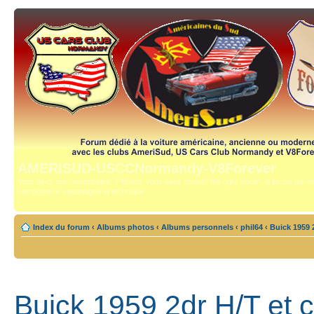
AMERISUD-USCCNormandy-V8Forever
Vous avez une "américaine" ? Bravo, vous avez trouvé "the right place", le forum qui mê
compétence, reportages et technique.
Index du forum
‹
Albums photos
‹
Albums personnels
‹
phil64
‹
Buick 1959 
Buick 1959 2dr H/T et 