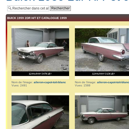
BUICK 1959 2DR H/T ET CATALOGUE 1959
Nom de l’image:
aileron-capot-toit-blanc
Nom de l’image:
aileron-capot-toit-blan
Vues: 2491
Vues: 1588