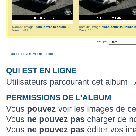
Nom de l’image:
flanc-coffre-toit-blanc 6
Nom de l’image:
flanc-coffre-toit-blanc 
Vues: 1461
Vues: 1406
Trier par
Retourner vers Albums photos
QUI EST EN LIGNE
Utilisateurs parcourant cet album : 
PERMISSIONS DE L’ALBUM
Vous
pouvez
voir les images de ce
Vous
ne pouvez pas
charger de no
Vous
ne pouvez pas
éditer vos im