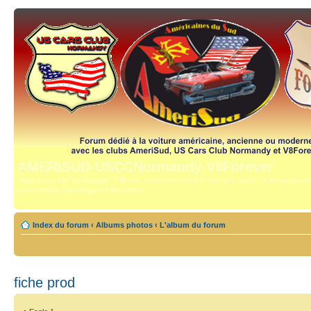
AMERISUD-USCCNormandy-V8Forever
Vous avez une "américaine" ? Bravo, vous avez trouvé "the right place", le forum qui mê
compétence, reportages et technique.
Index du forum
‹
Albums photos
‹
L'album du forum
fiche prod