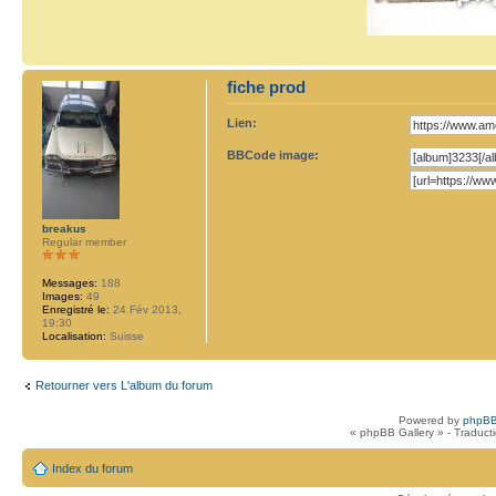
fiche prod
Lien:
BBCode image:
breakus
Regular member
Messages:
188
Images:
49
Enregistré le:
24 Fév 2013,
19:30
Localisation:
Suisse
Retourner vers L'album du forum
Powered by
phpBB
« phpBB Gallery » - Traduct
Index du forum