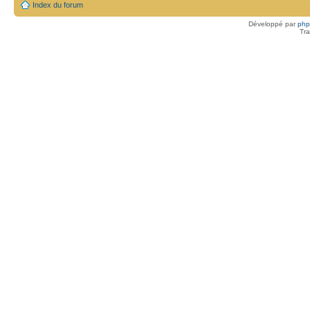
Index du forum
Développé par
ph
Tra