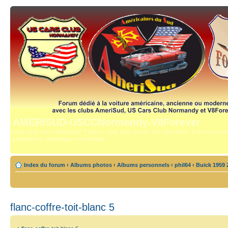
AMERISUD-USCCNormandy-V8Forever
Vous avez une "américaine" ? Bravo, vous avez trouvé "the right place", le forum qui mê
compétence, reportages et technique.
Index du forum
‹
Albums photos
‹
Albums personnels
‹
phil64
‹
Buick 1959 
flanc-coffre-toit-blanc 5