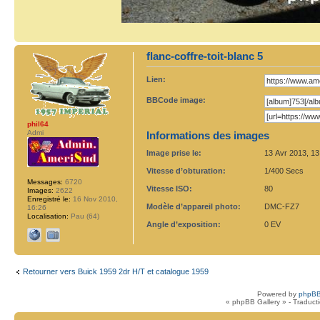
flanc-coffre-toit-blanc 5
Lien:
BBCode image:
phil64
Admi
Informations des images
Image prise le:
13 Avr 2013, 13
Vitesse d’obturation:
1/400 Secs
Messages:
6720
Vitesse ISO:
80
Images:
2622
Enregistré le:
16 Nov 2010,
Modèle d’appareil photo:
DMC-FZ7
16:26
Localisation:
Pau (64)
Angle d’exposition:
0 EV
Retourner vers Buick 1959 2dr H/T et catalogue 1959
Powered by
phpBB
« phpBB Gallery » - Traduct