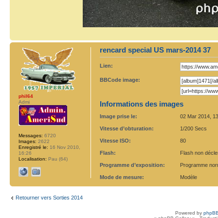
rencard special US mars-2014 37
Lien:
BBCode image:
phil64
Admi
Informations des images
Image prise le:
02 Mar 2014, 1
Vitesse d’obturation:
1/200 Secs
Messages:
6720
Vitesse ISO:
80
Images:
2622
Enregistré le:
16 Nov 2010,
Flash:
Flash non déclen
16:26
Localisation:
Pau (64)
Programme d’exposition:
Programme nor
Mode de mesure:
Modèle
Retourner vers Sorties 2014
Powered by
phpBB