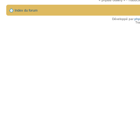
« phpBB Gallery » - Traduct
Index du forum
Développé par
ph
Tra