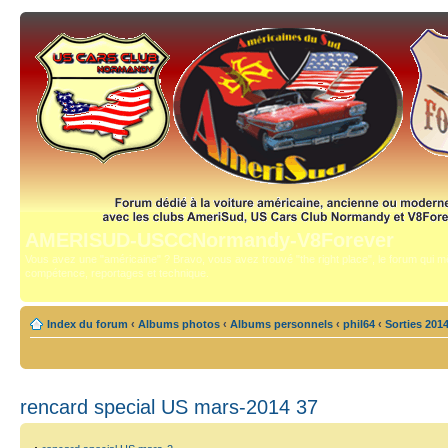
AMERISUD-USCCNormandy-V8Forever
Vous avez une "américaine" ? Bravo, vous avez trouvé "the right place", le forum qui mê
compétence, reportages et technique.
Index du forum
‹
Albums photos
‹
Albums personnels
‹
phil64
‹
Sorties 201
rencard special US mars-2014 37