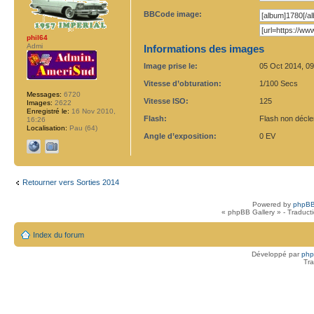
BBCode image:
phil64
Admi
Informations des images
Image prise le:
05 Oct 2014, 09
Vitesse d’obturation:
1/100 Secs
Messages:
6720
Vitesse ISO:
125
Images:
2622
Enregistré le:
16 Nov 2010,
Flash:
Flash non décl
16:26
Localisation:
Pau (64)
Angle d’exposition:
0 EV
Retourner vers Sorties 2014
Powered by
phpBB
« phpBB Gallery » - Traduct
Index du forum
Développé par
ph
Tra