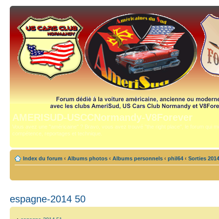
AMERISUD-USCCNormandy-V8Forever
Vous avez une "américaine" ? Bravo, vous avez trouvé "the right place", le forum qui mê
compétence, reportages et technique.
Index du forum
‹
Albums photos
‹
Albums personnels
‹
phil64
‹
Sorties 201
espagne-2014 50