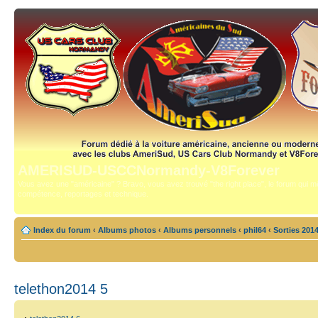
AMERISUD-USCCNormandy-V8Forever
Vous avez une "américaine" ? Bravo, vous avez trouvé "the right place", le forum qui mê
compétence, reportages et technique.
Index du forum
‹
Albums photos
‹
Albums personnels
‹
phil64
‹
Sorties 201
telethon2014 5