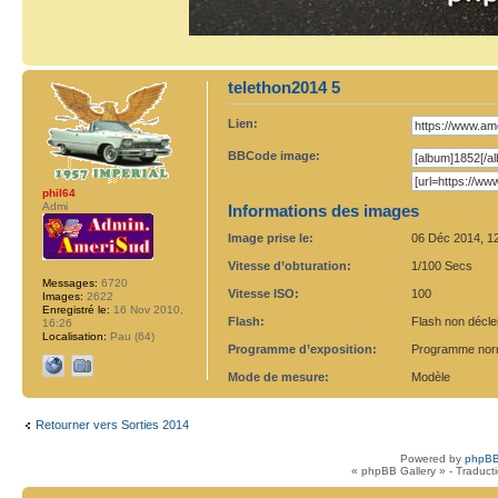
telethon2014 5
Lien:
BBCode image:
phil64
Admi
Informations des images
Image prise le:
06 Déc 2014, 1
Vitesse d’obturation:
1/100 Secs
Messages:
6720
Vitesse ISO:
100
Images:
2622
Enregistré le:
16 Nov 2010,
Flash:
Flash non déclen
16:26
Localisation:
Pau (64)
Programme d’exposition:
Programme nor
Mode de mesure:
Modèle
Retourner vers Sorties 2014
Powered by
phpBB
« phpBB Gallery » - Traduct