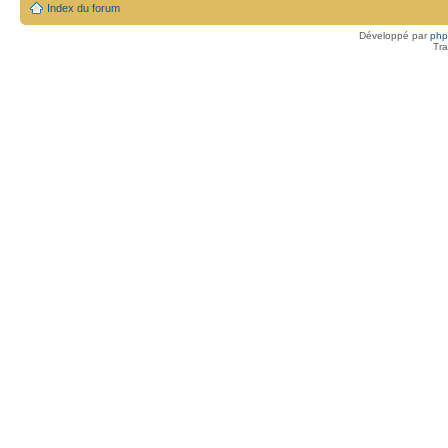
Index du forum
Développé par
ph
Tra