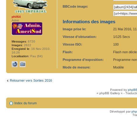
BBCode image:
phil64
Admi
Informations des images
Image prise le:
21 Mai 2016, 11
Vitesse d’obturation:
1/125 Secs
Messages:
6720
Vitesse ISO:
100
Images:
2622
Enregistré le:
16 Nov 2010,
Flash:
Flash non déclen
16:26
Localisation:
Pau (64)
Programme d’exposition:
Programme nor
Mode de mesure:
Modèle
Retourner vers Sorties 2016
Powered by
phpBB
« phpBB Gallery » - Traduct
Index du forum
Développé par
ph
Tra