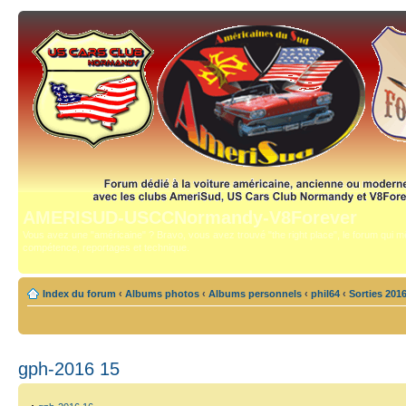
AMERISUD-USCCNormandy-V8Forever
Vous avez une "américaine" ? Bravo, vous avez trouvé "the right place", le forum qui mê
compétence, reportages et technique.
Index du forum
‹
Albums photos
‹
Albums personnels
‹
phil64
‹
Sorties 201
gph-2016 15