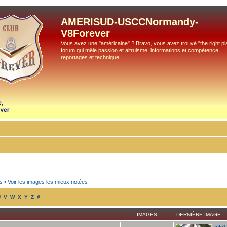
AMERISUD-USCCNormandy-
V8Forever
Vous avez une "américaine" ? Bravo, vous avez trouvé "the right pla
forum qui mêle passion et altruisme, informations et compétence,
reportages et technique.
s
•
Voir les images les mieux notées
U
V
W
X
Y
Z
#
IMAGES
DERNIÈRE IMAGE
toto1