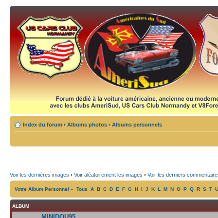
Index du forum
‹
Albums photos
‹
Albums personnels
Voir les dernières images
•
Voir aléatoirement les images
•
Voir les derniers commentaire
Votre Album Personnel
«
Tous
A
B
C
D
E
F
G
H
I
J
K
L
M
N
O
P
Q
R
S
T
ALBUM
MINIDOU95