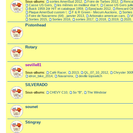
Sous-albums:
sorties AmeriSud 2012
,
Foire de Tarbes 2012
,
Rencar
Casse US Gers
,
les mêmes en meilleur état !!
,
Casse US Gers juill
Buick 1959 2dr H/T et catalogue 1959
,
Epoq'auto 2012
,
Rencard Olo
Plaque AmeriSud custom !
,
F & R Green - Mecum Auctions
,
Sorties
Foire de Navarrenx (64) , janvier 2013
,
Arbonako american cars
,
V
Sorties 2015
,
Sorties 2016
,
sorties 2017
,
2018
,
2019
,
2020
,
Pistonhead
Rotary
seville81
Sous-albums:
Café Racer
,
2013
,
QL_07_10_2012
,
Chrysler 300
idron_bike_2014
,
Navarrenx
,
deville topswitch
SILVERADO
Sous-albums:
CHEVY C10
,
So "B"
,
The Windstar
sounet
Stingray