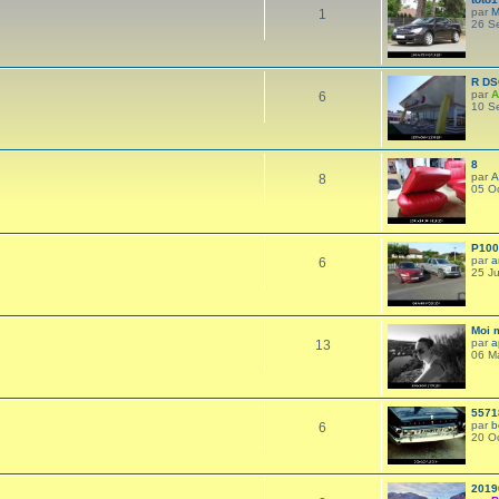
par
M
1
26 S
R DS
par
A
6
10 S
8
par
A
8
05 O
P100
par
a
6
25 Ju
Moi 
par
a
13
06 M
5571
par
b
6
20 Oc
2019