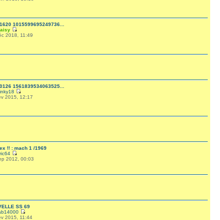
1620 1015599695249736...
aisy
éc 2018, 11:49
0126 1561839534063525...
inky18
év 2015, 12:17
x !! : mach 1 /1969
ric64
ep 2012, 00:03
ELLE SS 69
ab14000
év 2015, 11:44