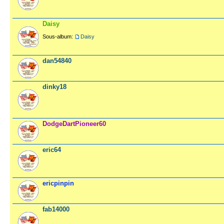
Daisy
Sous-album:
Daisy
dan54840
dinky18
DodgeDartPioneer60
eric64
ericpinpin
fab14000