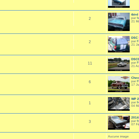
tbird
par
f
2
21 M
DSC 
par
F
2
21 J
DSC
par
F
11
21 A
Chev
par
F
6
17 Ju
WP 2
par
f
1
04 M
2014
par
f
3
07 F
Aucune image