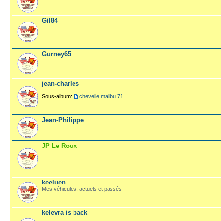
Gil84
Gurney65
jean-charles
Sous-album:
chevelle malibu 71
Jean-Philippe
JP Le Roux
keeluen
Mes véhicules, actuels et passés
kelevra is back