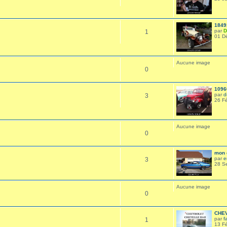
1849
par
D
1
01 D
Aucune image
0
1096
par
d
3
26 F
Aucune image
0
mon e
par
e
3
28 S
Aucune image
0
CHEV
par
f
1
13 F