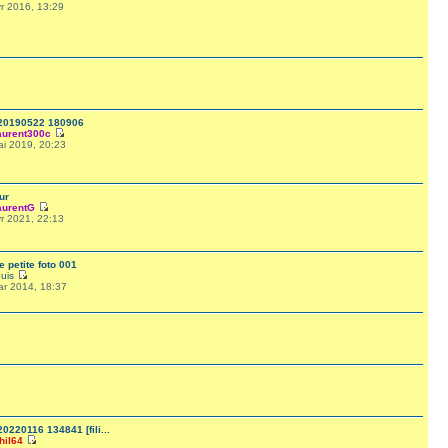
r 2016, 13:29
20190522 180906
aurent300c
ai 2019, 20:23
ur
aurentG
r 2021, 22:13
 petite foto 001
ouis
ar 2014, 18:37
0220116 134841 [fili...
hil64