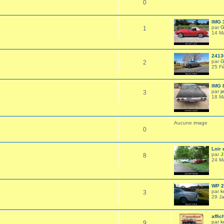
0
IMG 
par
G
1
14 M
2413
par
G
2
25 F
IMG 
par
j
3
18 M
Aucune image
0
Loir 
par
J
8
24 M
WP 2
par
k
3
29 J
affic
par
k
9