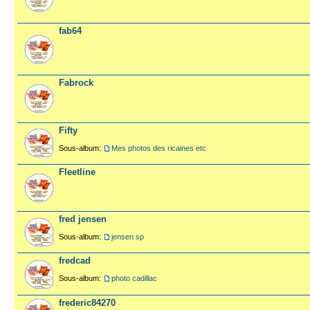
fab64
Fabrock
Fifty
Sous-album:
Mes photos des ricaines etc
Fleetline
fred jensen
Sous-album:
jensen sp
fredcad
Sous-album:
photo cadillac
frederic84270