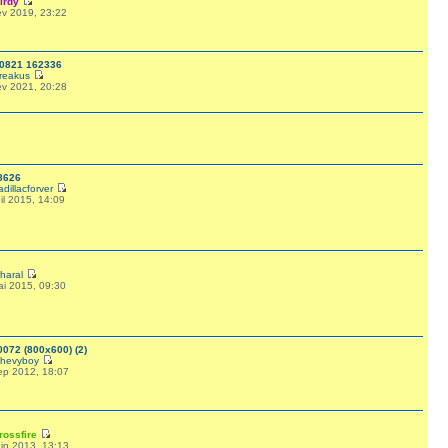
irdy
év 2019, 23:22
0821 162336
reakus
év 2021, 20:28
8626
adillacforver
il 2015, 14:09
haral
ai 2015, 09:30
0072 (800x600) (2)
hevyboy
ep 2012, 18:07
rossfire
in 2013, 13:13