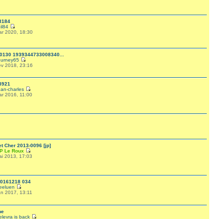
3184
il84
ar 2020, 18:30
0130 1939344733008340...
urney65
év 2018, 23:16
8921
ean-charles
ar 2016, 11:00
et Cher 2013-0096 [jp]
P Le Roux
ai 2013, 17:03
0161218 034
eeluen
an 2017, 13:11
he
elevra is back