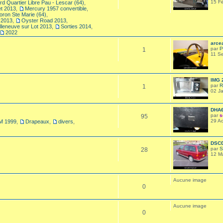
15 F
d Quartier Libre Pau - Lescar (64)
,
et 2013
,
Mercury 1957 convertible
,
ron Ste Marie (64)
,
 2013
,
Oyster Road 2013
,
illeneuve sur Lot 2013
,
Sorties 2014
,
2022
arce
par
P
1
11 S
IMG 
par
R
1
02 J
DHA6
par
s
95
29 A
M 1999
,
Drapeaux
,
divers
,
DSC
par
S
28
12 M
Aucune image
0
Aucune image
0