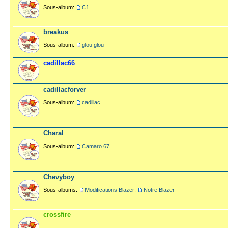
Sous-album:
C1
breakus
Sous-album:
glou glou
cadillac66
cadillacforver
Sous-album:
cadillac
Charal
Sous-album:
Camaro 67
Chevyboy
Sous-albums:
Modifications Blazer
,
Notre Blazer
crossfire