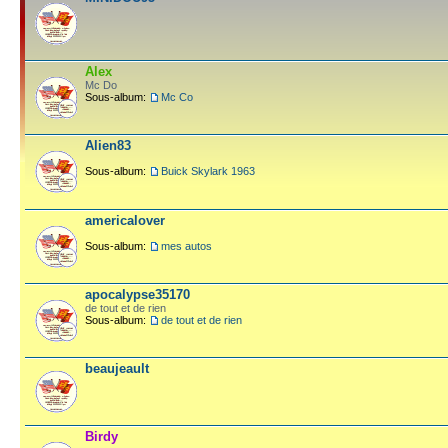
Alex
Mc Do
Sous-album:
Mc Co
Alien83
Sous-album:
Buick Skylark 1963
americalover
Sous-album:
mes autos
apocalypse35170
de tout et de rien
Sous-album:
de tout et de rien
beaujeault
Birdy