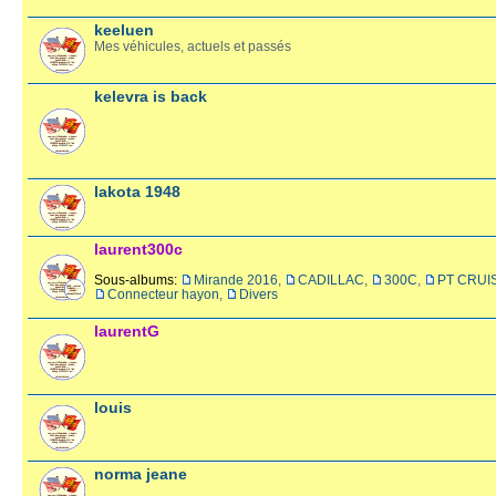
keeluen
Mes véhicules, actuels et passés
kelevra is back
lakota 1948
laurent300c
Sous-albums:
Mirande 2016
,
CADILLAC
,
300C
,
PT CRUI
Connecteur hayon
,
Divers
laurentG
louis
norma jeane