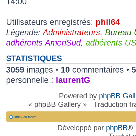
14:00
Utilisateurs enregistrés:
phil64
Légende:
Administrateurs
,
Bureau
adhérents AmeriSud
,
adhérents U
STATISTIQUES
3059
images •
10
commentaires •
5
personnelle :
laurentG
Powered by
phpBB Gall
« phpBB Gallery » - Traduction f
Index du forum
Développé par
phpBB
® 