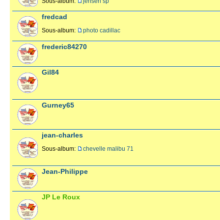
Sous-album:
jensen sp
fredcad
Sous-album:
photo cadillac
frederic84270
Gil84
Gurney65
jean-charles
Sous-album:
chevelle malibu 71
Jean-Philippe
JP Le Roux