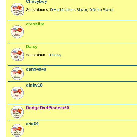
Chevyboy
Sous-albums:
Modifications Blazer
,
Notre Blazer
crossfire
Daisy
Sous-album:
Daisy
dan54840
dinky18
DodgeDartPioneer60
eric64