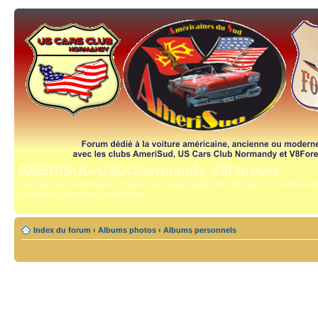
AMERISUD-USCCNormandy-V8Forever
Vous avez une "américaine" ? Bravo, vous avez trouvé "the right place", le forum qui mê
compétence, reportages et technique.
Index du forum
‹
Albums photos
‹
Albums personnels