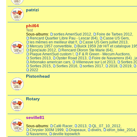
patrizi
phil64
Test
Sous-albums:
sorties AmeriSud 2012
,
Foire de Tarbes 2012
,
Rencard Quartier Libre Pau - Lescar (64)
,
Casse US Gers
,
les mêmes en meilleur état !!
,
Casse US Gers juillet 2013
,
Mercury 1957 convertible
,
Buick 1959 2dr H/T et catalogue 19
Epoq'auto 2012
,
Rencard Oloron Ste Marie (64)
,
Plaque AmeriSud custom !
,
F & R Green - Mecum Auctions
,
Sorties 2013
,
Oyster Road 2013
,
Foire de Navarrenx (64) , 
Arbonako american cars
,
Villeneuve sur Lot 2013
,
Sorties 2
Sorties 2015
,
Sorties 2016
,
sorties 2017
,
2018
,
2019
,
2022
Pistonhead
Rotary
seville81
Sous-albums:
Café Racer
,
2013
,
QL_07_10_2012
,
Chrysler 300M 1999
,
Drapeaux
,
divers
,
idron_bike_2014
,
Navarrenx
,
deville topswitch