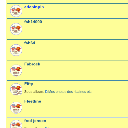
ericpinpin
fab14000
fab64
Fabrock
Fifty
Sous-album:
Mes photos des ricaines etc
Fleetline
fred jensen