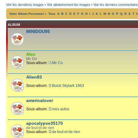
Voir les dernières images
•
Voir aléatoirement les images
•
Voir les derniers commentaire
Votre Album Personnel
«
Tous
A
B
C
D
E
F
G
H
I
J
K
L
M
N
O
P
Q
R
S
T
ALBUM
MINIDOU95
Alex
Mc Do
Sous-album:
Mc Co
Alien83
Sous-album:
Buick Skylark 1963
americalover
Sous-album:
mes autos
apocalypse35170
de tout et de rien
Sous-album:
de tout et de rien