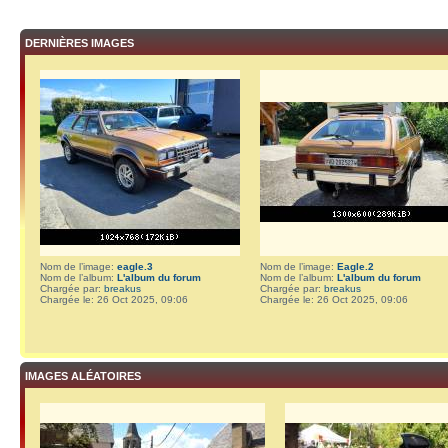
DERNIÈRES IMAGES
Nom de l’image:
eagle.3
Nom de l’image:
Eagle.2
Nom de l’album:
L'album du forum
Nom de l’album:
L'album du forum
Chargée par:
breakus
Chargée par:
breakus
Chargée le: 26 Oct 2025, 09:06
Chargée le: 26 Oct 2025, 09:06
IMAGES ALÉATOIRES