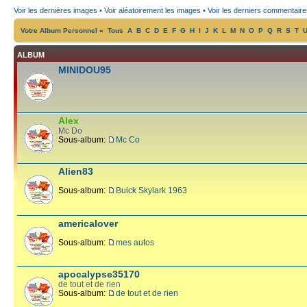
Voir les dernières images
•
Voir aléatoirement les images
•
Voir les derniers commentaire
Votre Album Personnel
«
Tous
A
B
C
D
E
F
G
H
I
J
K
L
M
N
O
P
Q
R
S
T
ALBUM
MINIDOU95
Alex
Mc Do
Sous-album:
Mc Co
Alien83
Sous-album:
Buick Skylark 1963
americalover
Sous-album:
mes autos
apocalypse35170
de tout et de rien
Sous-album:
de tout et de rien