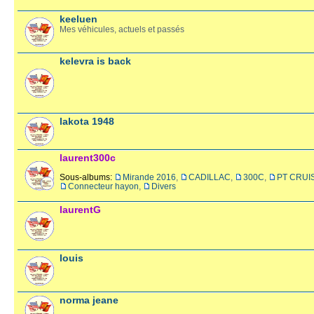
keeluen
Mes véhicules, actuels et passés
kelevra is back
lakota 1948
laurent300c
Sous-albums:
Mirande 2016
,
CADILLAC
,
300C
,
PT CRUI
Connecteur hayon
,
Divers
laurentG
louis
norma jeane