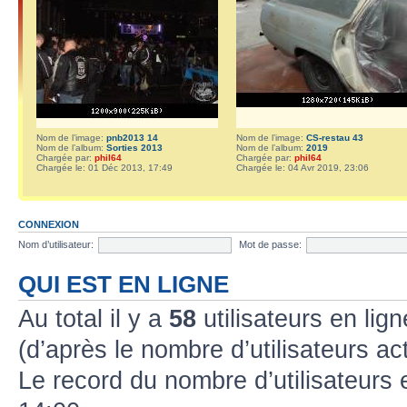
Nom de l’image:
pnb2013 14
Nom de l’image:
CS-restau 43
Nom de l’album:
Sorties 2013
Nom de l’album:
2019
Chargée par:
phil64
Chargée par:
phil64
Chargée le: 01 Déc 2013, 17:49
Chargée le: 04 Avr 2019, 23:06
CONNEXION
Nom d’utilisateur:
Mot de passe:
QUI EST EN LIGNE
Au total il y a
58
utilisateurs en lign
(d’après le nombre d’utilisateurs ac
Le record du nombre d’utilisateurs 