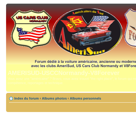
AMERISUD-USCCNormandy-V8Forever
Vous avez une "américaine" ? Bravo, vous avez trouvé "the right place", le forum qui mê
compétence, reportages et technique.
Index du forum
‹
Albums photos
‹
Albums personnels