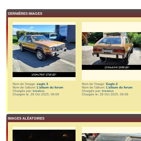
DERNIÈRES IMAGES
Nom de l’image:
eagle.3
Nom de l’image:
Eagle.2
Nom de l’album:
L'album du forum
Nom de l’album:
L'album du forum
Chargée par:
breakus
Chargée par:
breakus
Chargée le: 26 Oct 2025, 09:06
Chargée le: 26 Oct 2025, 09:06
IMAGES ALÉATOIRES