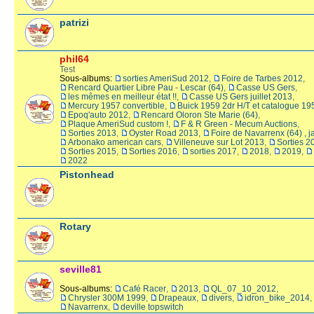
patrizi
phil64
Test
Sous-albums:
sorties AmeriSud 2012
,
Foire de Tarbes 2012
,
Rencard Quartier Libre Pau - Lescar (64)
,
Casse US Gers
,
les mêmes en meilleur état !!
,
Casse US Gers juillet 2013
,
Mercury 1957 convertible
,
Buick 1959 2dr H/T et catalogue 19
Epoq'auto 2012
,
Rencard Oloron Ste Marie (64)
,
Plaque AmeriSud custom !
,
F & R Green - Mecum Auctions
,
Sorties 2013
,
Oyster Road 2013
,
Foire de Navarrenx (64) , 
Arbonako american cars
,
Villeneuve sur Lot 2013
,
Sorties 2
Sorties 2015
,
Sorties 2016
,
sorties 2017
,
2018
,
2019
,
2022
Pistonhead
Rotary
seville81
Sous-albums:
Café Racer
,
2013
,
QL_07_10_2012
,
Chrysler 300M 1999
,
Drapeaux
,
divers
,
idron_bike_2014
,
Navarrenx
,
deville topswitch