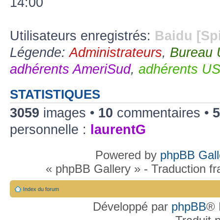
14:00
Utilisateurs enregistrés:
Baidu [Sp
Légende:
Administrateurs
,
Bureau
adhérents AmeriSud
,
adhérents U
STATISTIQUES
3059
images •
10
commentaires •
5
personnelle :
laurentG
Powered by
phpBB Gall
« phpBB Gallery » - Traduction f
Index du forum
Développé par
phpBB
® 