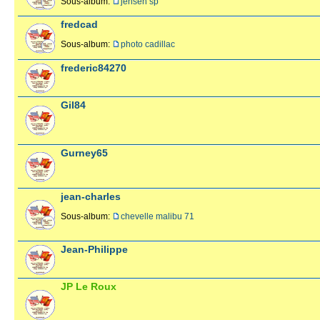
Sous-album:
jensen sp
fredcad
Sous-album:
photo cadillac
frederic84270
Gil84
Gurney65
jean-charles
Sous-album:
chevelle malibu 71
Jean-Philippe
JP Le Roux