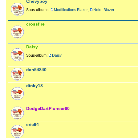
Chevyboy
Sous-albums:
Modifications Blazer
,
Notre Blazer
crossfire
Daisy
Sous-album:
Daisy
dan54840
dinky18
DodgeDartPioneer60
eric64