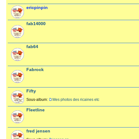
ericpinpin
fab14000
fab64
Fabrock
Fifty
Sous-album:
Mes photos des ricaines etc
Fleetline
fred jensen