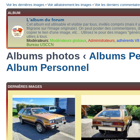
Voir les dernières images
•
Voir aléatoirement les images
•
Voir les derniers commentaire
ALBUM
L'album du forum
Cet album est utilisable et visible par tous, invités compris (mais il 
filigrane sur l'image originale). On peut poster des commentaires, d
copier le lien d'une image, etc... Utilisez le pour des images "généra
utiles à tous.
Modérateurs:
Modérateurs globaux
,
Administrateurs
,
adhérents V8
Bureau USCCN
Albums photos ‹
Albums Per
Album Personnel
DERNIÈRES IMAGES