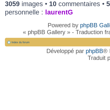
3059
images •
10
commentaires •
5
personnelle :
laurentG
Powered by
phpBB Gall
« phpBB Gallery » - Traduction f
Index du forum
Développé par
phpBB
® 
Traduit 