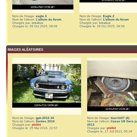
Nom de l’image:
eagle.3
Nom de l’image:
Eagle.2
Nom de l’album:
L'album du forum
Nom de l’album:
L'album du forum
Chargée par:
breakus
Chargée par:
breakus
Chargée le: 26 Oct 2025, 09:06
Chargée le: 26 Oct 2025, 09:06
IMAGES ALÉATOIRES
Nom de l’image:
gph-2016 16
Nom de l’image:
biarritz57 (4)
Nom de l’album:
Sorties 2016
Nom de l’album:
Casse US Gers jui
Chargée par:
phil64
2013
Chargée le: 25 Mai 2016, 21:57
Chargée par:
phil64
Chargée le: 17 Juil 2013, 00:18