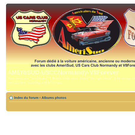
AMERISUD-USCCNormandy-V8Forever
Vous avez une "américaine" ? Bravo, vous avez trouvé "the right place", le forum qui mê
compétence, reportages et technique.
Index du forum
‹
Albums photos