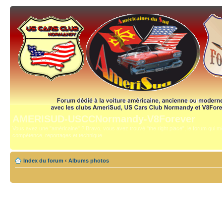
AMERISUD-USCCNormandy-V8Forever
Vous avez une "américaine" ? Bravo, vous avez trouvé "the right place", le forum qui mê
compétence, reportages et technique.
Index du forum
‹
Albums photos