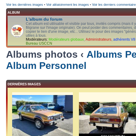
Voir les dernières images
•
Voir aléatoirement les images
•
Voir les derniers commentaire
ALBUM
L'album du forum
Cet album est utilisable et visible par tous, invités compris (mais il 
filigrane sur l'image originale). On peut poster des commentaires, d
copier le lien d'une image, etc... Utilisez le pour des images "généra
utiles à tous.
Modérateurs:
Modérateurs globaux
,
Administrateurs
,
adhérents V8
Bureau USCCN
Albums photos ‹
Albums Per
Album Personnel
DERNIÈRES IMAGES