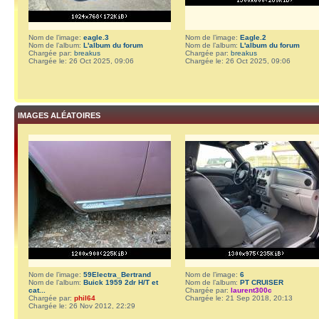
Nom de l’image:
eagle.3
Nom de l’image:
Eagle.2
Nom de l’album:
L'album du forum
Nom de l’album:
L'album du forum
Chargée par:
breakus
Chargée par:
breakus
Chargée le: 26 Oct 2025, 09:06
Chargée le: 26 Oct 2025, 09:06
IMAGES ALÉATOIRES
Nom de l’image:
59Electra_Bertrand
Nom de l’image:
6
Nom de l’album:
Buick 1959 2dr H/T et
Nom de l’album:
PT CRUISER
cat...
Chargée par:
laurent300c
Chargée par:
phil64
Chargée le: 21 Sep 2018, 20:13
Chargée le: 26 Nov 2012, 22:29