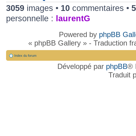
3059
images •
10
commentaires •
5
personnelle :
laurentG
Powered by
phpBB Gall
« phpBB Gallery » - Traduction f
Index du forum
Développé par
phpBB
® 
Traduit 