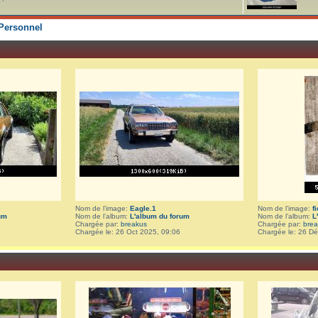
Personnel
Nom de l’image:
Eagle.1
Nom de l’image:
f
um
Nom de l’album:
L'album du forum
Nom de l’album:
L
Chargée par:
breakus
Chargée par:
bre
Chargée le: 26 Oct 2025, 09:06
Chargée le: 26 Dé