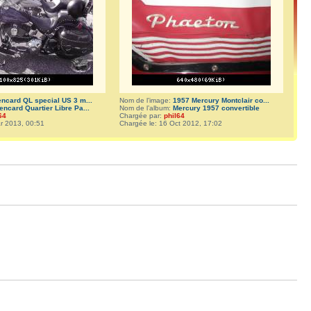
encard QL special US 3 m...
Nom de l’image:
1957 Mercury Montclair co...
encard Quartier Libre Pa...
Nom de l’album:
Mercury 1957 convertible
64
Chargée par:
phil64
r 2013, 00:51
Chargée le: 16 Oct 2012, 17:02