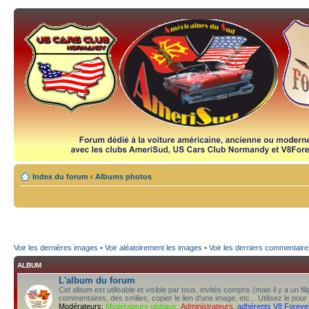
Index du forum
‹
Albums photos
Voir les dernières images
•
Voir aléatoirement les images
•
Voir les derniers commentaire
ALBUM
L'album du forum
Cet album est utilisable et visible par tous, invités compris (mais il y a un f
commentaires, des smilies, copier le lien d'une image, etc... Utilisez le pour
Modérateurs:
Modérateurs globaux
,
Administrateurs
,
adhérents V8 Foreve