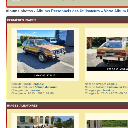
Albums photos ‹
Albums Personnels des Utilisateurs
»
Votre Album 
DERNIÈRES IMAGES
Nom de l’image:
eagle.3
Nom de l’image:
Eagle.2
Nom de l’album:
L'album du forum
Nom de l’album:
L'album du for
Chargée par:
breakus
Chargée par:
breakus
Chargée le: 26 Oct 2025, 09:06
Chargée le: 26 Oct 2025, 09:06
IMAGES ALÉATOIRES