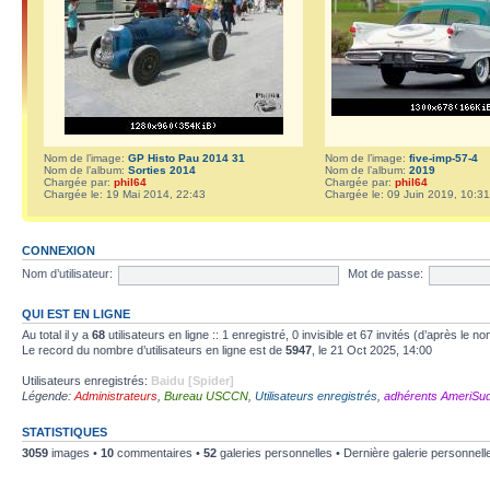
Nom de l’image:
GP Histo Pau 2014 31
Nom de l’image:
five-imp-57-4
Nom de l’album:
Sorties 2014
Nom de l’album:
2019
Chargée par:
phil64
Chargée par:
phil64
Chargée le: 19 Mai 2014, 22:43
Chargée le: 09 Juin 2019, 10:31
CONNEXION
Nom d’utilisateur:
Mot de passe:
QUI EST EN LIGNE
Au total il y a
68
utilisateurs en ligne :: 1 enregistré, 0 invisible et 67 invités (d’après le 
Le record du nombre d’utilisateurs en ligne est de
5947
, le 21 Oct 2025, 14:00
Utilisateurs enregistrés:
Baidu [Spider]
Légende:
Administrateurs
,
Bureau USCCN
,
Utilisateurs enregistrés
,
adhérents AmeriSu
STATISTIQUES
3059
images •
10
commentaires •
52
galeries personnelles • Dernière galerie personnell