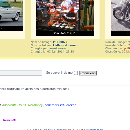
Nom de l’image:
P1030879
Nom de l’image:
r
Nom de l’album:
L'album du forum
Nom de l’album:
R
Chargée par:
americalover
Chargée par:
phil
Chargée le: 03 Jan 2014, 23:28
Chargée le: 05 Ma
|
Se souvenir de moi
nombre d’utilisateurs actifs ces 3 dernières minutes)
d
,
adhérents US CC Normandy
,
adhérents V8 Forever
e :
laurentG
Powered by
phpBB Gallery
© 2007, 2009
nickvergessen