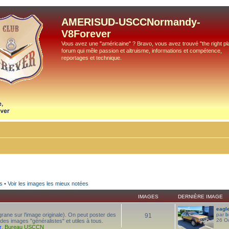
AMERISUD-USCCNormandy-
V8Forever
Vous avez une "américaine" ? Bravo, vous avez trouvé "the right pla
forum qui mêle passion et altruisme, informations et compétence,
reportages et technique.
s
•
Voir les images les mieux notées
IMAGES
DERNIÈRE IMAGE
eagl
iligrane sur l'image originale). On peut poster des
par
b
91
26 O
 des images "généralistes" et utiles à tous.
r
,
Bureau USCCN