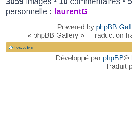
3059
images •
10
commentaires •
5
personnelle :
laurentG
Powered by
phpBB Gall
« phpBB Gallery » - Traduction f
Index du forum
Développé par
phpBB
® 
Traduit 