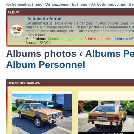
Voir les dernières images
•
Voir aléatoirement les images
•
Voir les derniers commentaire
ALBUM
L'album du forum
Cet album est utilisable et visible par tous, invités compris (mais il 
filigrane sur l'image originale). On peut poster des commentaires, d
copier le lien d'une image, etc... Utilisez le pour des images "généra
utiles à tous.
Modérateurs:
Modérateurs globaux
,
Administrateurs
,
adhérents V8
Bureau USCCN
Albums photos ‹
Albums Per
Album Personnel
DERNIÈRES IMAGES