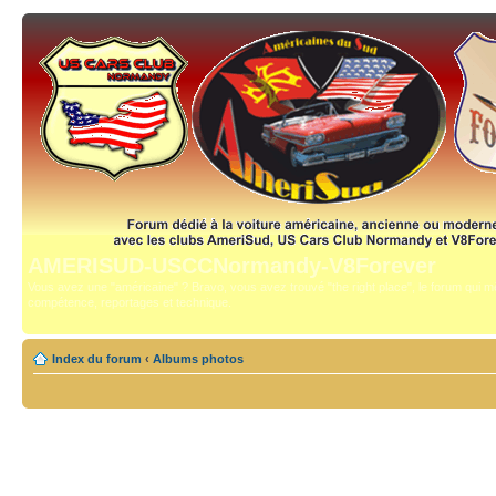
AMERISUD-USCCNormandy-V8Forever
Vous avez une "américaine" ? Bravo, vous avez trouvé "the right place", le forum qui mê
compétence, reportages et technique.
Index du forum
‹
Albums photos