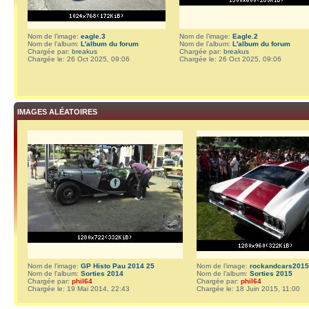
Nom de l’image:
eagle.3
Nom de l’image:
Eagle.2
Nom de l’album:
L'album du forum
Nom de l’album:
L'album du forum
Chargée par:
breakus
Chargée par:
breakus
Chargée le: 26 Oct 2025, 09:06
Chargée le: 26 Oct 2025, 09:06
IMAGES ALÉATOIRES
Nom de l’image:
GP Histo Pau 2014 25
Nom de l’image:
rockandcars2015
Nom de l’album:
Sorties 2014
Nom de l’album:
Sorties 2015
Chargée par:
phil64
Chargée par:
phil64
Chargée le: 19 Mai 2014, 22:43
Chargée le: 18 Juin 2015, 11:00