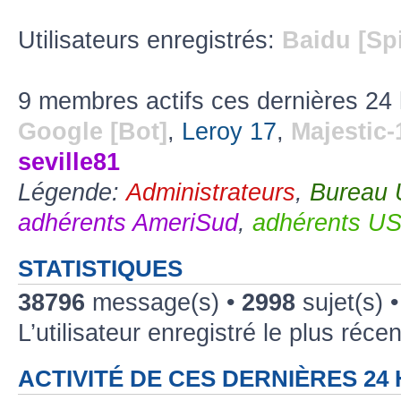
Utilisateurs enregistrés:
Baidu [Sp
9 membres actifs ces dernières 24
Google [Bot]
,
Leroy 17
,
Majestic-
seville81
Légende:
Administrateurs
,
Bureau
adhérents AmeriSud
,
adhérents U
STATISTIQUES
38796
message(s) •
2998
sujet(s) 
L’utilisateur enregistré le plus réce
ACTIVITÉ DE CES DERNIÈRES 24