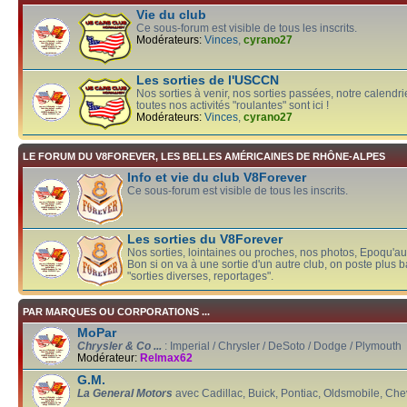
Vie du club
Ce sous-forum est visible de tous les inscrits.
Modérateurs:
Vinces
,
cyrano27
Les sorties de l'USCCN
Nos sorties à venir, nos sorties passées, notre calendrier
toutes nos activités "roulantes" sont ici !
Modérateurs:
Vinces
,
cyrano27
LE FORUM DU V8FOREVER, LES BELLES AMÉRICAINES DE RHÔNE-ALPES
Info et vie du club V8Forever
Ce sous-forum est visible de tous les inscrits.
Les sorties du V8Forever
Nos sorties, lointaines ou proches, nos photos, Epoqu'auto
Bon si on va à une sortie d'un autre club, on poste plus 
"sorties diverses, reportages".
PAR MARQUES OU CORPORATIONS ...
MoPar
Chrysler & Co ...
: Imperial / Chrysler / DeSoto / Dodge / Plymouth
Modérateur:
Relmax62
G.M.
La General Motors
avec Cadillac, Buick, Pontiac, Oldsmobile, Chev