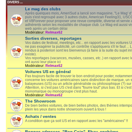
DIVERS ...
Le mag des clubs
Après quelques mois, AmeriSud a lancé son magasine, "Le Mag' d
puis s'est regroupé avec 3 autres clubs, American Feeling31, U
et V8Forever pour proposer une revue complète, diverse et servie 
adhérents selon les modalités de chaque club. Le Mag est aussi vis
web après un certain délai
Modérateur:
Relmax62
Sorties diverses, reportages
Vos dates de festival, meetings, etc... en rapport avec les voitures 
ne pas exagérer la publicité, un contrôle s'appliquera s'il le faut ...
rendus à posteriori sont les bienvenus (à faire à la suite du sujet initi
existe).
Vos reportages (vacances, musées, casses, etc..) en rapport avec 
ont aussi leur place ici
Modérateur:
Relmax62
Voitures US en général
Pas toujours facile de trouver le bon endroit pour poster, notamment s
concerne les voitures américaines sans distinction de marque, un s
balayeuses (US) ou un article généraliste ou philosophique (?) sur l
Attention, si c'est pas US c'est dans "fourre tout" plus bas. Et si c'est
monomarque ou monogroupe c'est plus haut.
Modérateur:
Relmax62
The Showroom
De bien belles voitures, de bien belles photos, des thèmes intempor
plein les yeux dans notre showroom ouvert à tous !
Achats / ventes
A condition que ça soit US et en rapport avec les "américaines" !!
Bonnes adresses, "Bon Coin", Ebay, enchères ...