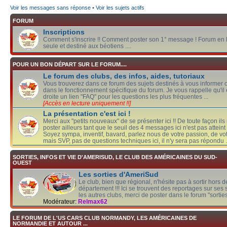
Voir les messages sans réponse
•
Voir les sujets actifs
FORUM
Inscriptions
Comment s'inscrire !! Comment poster son 1° message ! Forum en 
seule et destiné aux béotiens ....
POUR UN BON DÉPART SUR LE FORUM....
Le forum des clubs, des infos, aides, tutoriaux
Vous trouverez dans ce forum des sujets destinés à vous informer 
dans le fonctionnement spécifique du forum. Je vous rappelle qu'il 
droite un lien "FAQ" pour les questions les plus fréquentes ...
[Accès en lecture uniquement !!]
La présentation c'est ici !
Merci aux "petits nouveaux" de se présenter ici !! De toute façon il
poster ailleurs tant que le seuil des 4 messages ici n'est pas atteint 
Soyez sympa, inventif, bavard, parlez nous de votre passion, de vot
mais SVP, pas de questions techniques ici, il n'y sera pas répondu .....
SORTIES, INFOS ET VIE D'AMERISUD, LE CLUB DES AMÉRICAINES DU SUD-
OUEST
Les sorties d'AmeriSud
Le club, bien que régional, n'hésite pas à sortir hors 
département !!! Ici se trouvent des reportages sur ses 
les autres clubs, merci de poster dans le forum "sorties
Modérateur:
Relmax62
LE FORUM DE L'US CARS CLUB NORMANDY, LES AMÉRICAINES DE
NORMANDIE ET AUTOUR ...