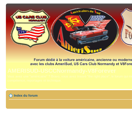
AMERISUD-USCCNormandy-V8Forever
Vous avez une "américaine" ? Bravo, vous avez trouvé "the right place", le forum qui mê
compétence, reportages et technique.
Index du forum