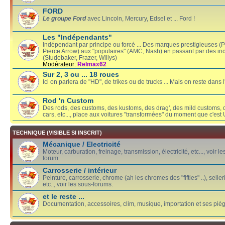
FORD
Le groupe Ford
avec Lincoln, Mercury, Edsel et ... Ford !
Les "Indépendants"
Indépendant par principe ou forcé ... Des marques prestigieuses (
Pierce Arrow) aux "populaires" (AMC, Nash) en passant par des in
(Studebaker, Frazer, Willys)
Modérateur:
Relmax62
Sur 2, 3 ou ... 18 roues
Ici on parlera de "HD", de trikes ou de trucks ... Mais on reste dans l'
Rod 'n Custom
Des rods, des customs, des kustoms, des drag', des mild customs, 
cars, etc..., place aux voitures "transformées" du moment que c'est U
TECHNIQUE (VISIBLE SI INSCRIT)
Mécanique / Electricité
Moteur, carburation, freinage, transmission, électricité, etc..., voir l
forum
Carrosserie / intérieur
Peinture, carrosserie, chrome (ah les chromes des "fifties" ..), sellerie
etc.., voir les sous-forums.
et le reste ...
Documentation, accessoires, clim, musique, importation et ses piège