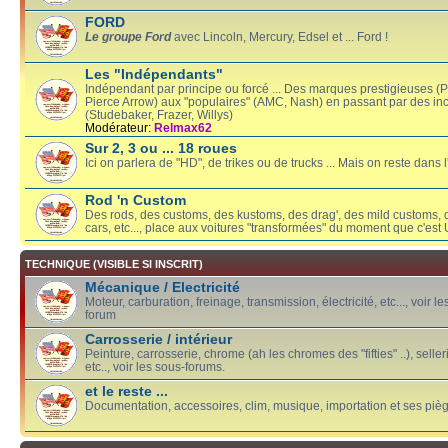
FORD
Le groupe Ford
avec Lincoln, Mercury, Edsel et ... Ford !
Les "Indépendants"
Indépendant par principe ou forcé ... Des marques prestigieuses (
Pierce Arrow) aux "populaires" (AMC, Nash) en passant par des in
(Studebaker, Frazer, Willys)
Modérateur:
Relmax62
Sur 2, 3 ou ... 18 roues
Ici on parlera de "HD", de trikes ou de trucks ... Mais on reste dans l'
Rod 'n Custom
Des rods, des customs, des kustoms, des drag', des mild customs, 
cars, etc..., place aux voitures "transformées" du moment que c'est U
TECHNIQUE (VISIBLE SI INSCRIT)
Mécanique / Electricité
Moteur, carburation, freinage, transmission, électricité, etc..., voir l
forum
Carrosserie / intérieur
Peinture, carrosserie, chrome (ah les chromes des "fifties" ..), sellerie
etc.., voir les sous-forums.
et le reste ...
Documentation, accessoires, clim, musique, importation et ses piège