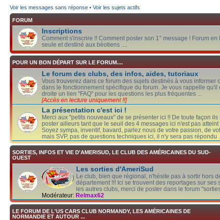
Voir les messages sans réponse
•
Voir les sujets actifs
FORUM
Inscriptions
Comment s'inscrire !! Comment poster son 1° message ! Forum en 
seule et destiné aux béotiens ....
POUR UN BON DÉPART SUR LE FORUM....
Le forum des clubs, des infos, aides, tutoriaux
Vous trouverez dans ce forum des sujets destinés à vous informer 
dans le fonctionnement spécifique du forum. Je vous rappelle qu'il 
droite un lien "FAQ" pour les questions les plus fréquentes ...
[Accès en lecture uniquement !!]
La présentation c'est ici !
Merci aux "petits nouveaux" de se présenter ici !! De toute façon il
poster ailleurs tant que le seuil des 4 messages ici n'est pas atteint 
Soyez sympa, inventif, bavard, parlez nous de votre passion, de vot
mais SVP, pas de questions techniques ici, il n'y sera pas répondu .....
SORTIES, INFOS ET VIE D'AMERISUD, LE CLUB DES AMÉRICAINES DU SUD-
OUEST
Les sorties d'AmeriSud
Le club, bien que régional, n'hésite pas à sortir hors 
département !!! Ici se trouvent des reportages sur ses 
les autres clubs, merci de poster dans le forum "sorties
Modérateur:
Relmax62
LE FORUM DE L'US CARS CLUB NORMANDY, LES AMÉRICAINES DE
NORMANDIE ET AUTOUR ...