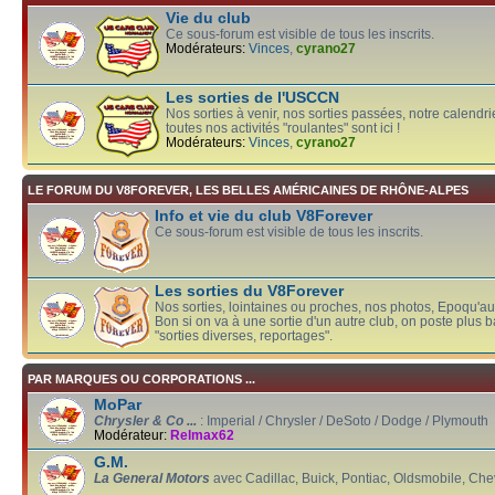
Vie du club
Ce sous-forum est visible de tous les inscrits.
Modérateurs:
Vinces
,
cyrano27
Les sorties de l'USCCN
Nos sorties à venir, nos sorties passées, notre calendrier
toutes nos activités "roulantes" sont ici !
Modérateurs:
Vinces
,
cyrano27
LE FORUM DU V8FOREVER, LES BELLES AMÉRICAINES DE RHÔNE-ALPES
Info et vie du club V8Forever
Ce sous-forum est visible de tous les inscrits.
Les sorties du V8Forever
Nos sorties, lointaines ou proches, nos photos, Epoqu'auto
Bon si on va à une sortie d'un autre club, on poste plus 
"sorties diverses, reportages".
PAR MARQUES OU CORPORATIONS ...
MoPar
Chrysler & Co ...
: Imperial / Chrysler / DeSoto / Dodge / Plymouth
Modérateur:
Relmax62
G.M.
La General Motors
avec Cadillac, Buick, Pontiac, Oldsmobile, Chev