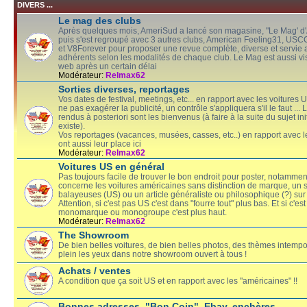
DIVERS ...
Le mag des clubs
Après quelques mois, AmeriSud a lancé son magasine, "Le Mag' d
puis s'est regroupé avec 3 autres clubs, American Feeling31, U
et V8Forever pour proposer une revue complète, diverse et servie 
adhérents selon les modalités de chaque club. Le Mag est aussi vis
web après un certain délai
Modérateur:
Relmax62
Sorties diverses, reportages
Vos dates de festival, meetings, etc... en rapport avec les voitures 
ne pas exagérer la publicité, un contrôle s'appliquera s'il le faut ...
rendus à posteriori sont les bienvenus (à faire à la suite du sujet initi
existe).
Vos reportages (vacances, musées, casses, etc..) en rapport avec 
ont aussi leur place ici
Modérateur:
Relmax62
Voitures US en général
Pas toujours facile de trouver le bon endroit pour poster, notamment s
concerne les voitures américaines sans distinction de marque, un s
balayeuses (US) ou un article généraliste ou philosophique (?) sur l
Attention, si c'est pas US c'est dans "fourre tout" plus bas. Et si c'est
monomarque ou monogroupe c'est plus haut.
Modérateur:
Relmax62
The Showroom
De bien belles voitures, de bien belles photos, des thèmes intempor
plein les yeux dans notre showroom ouvert à tous !
Achats / ventes
A condition que ça soit US et en rapport avec les "américaines" !!
Bonnes adresses, "Bon Coin", Ebay, enchères ...