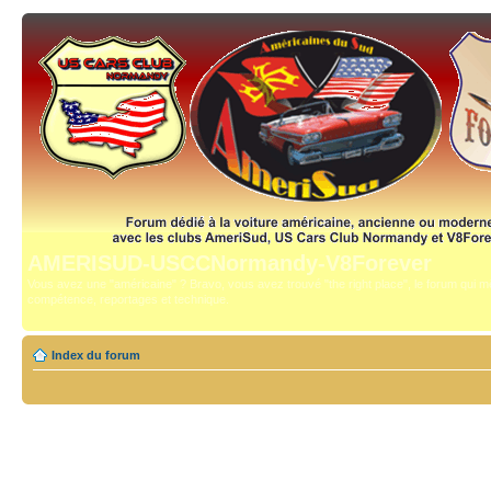
AMERISUD-USCCNormandy-V8Forever
Vous avez une "américaine" ? Bravo, vous avez trouvé "the right place", le forum qui mê
compétence, reportages et technique.
Index du forum