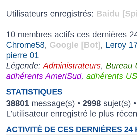
Utilisateurs enregistrés:
Baidu [Sp
10 membres actifs ces dernières 2
Chrome58
,
Google [Bot]
,
Leroy 1
pierre 01
Légende:
Administrateurs
,
Bureau
adhérents AmeriSud
,
adhérents U
STATISTIQUES
38801
message(s) •
2998
sujet(s) 
L’utilisateur enregistré le plus réce
ACTIVITÉ DE CES DERNIÈRES 24