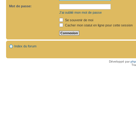
Mot de passe:
J’ai oublié mon mot de passe
Se souvenir de moi
Cacher mon statut en ligne pour cette session
Index du forum
Développé par
ph
Tra