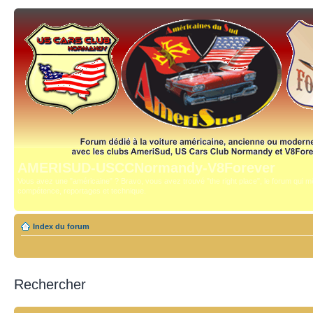
AMERISUD-USCCNormandy-V8Forever
Vous avez une "américaine" ? Bravo, vous avez trouvé "the right place", le forum qui mê
compétence, reportages et technique.
Index du forum
Rechercher