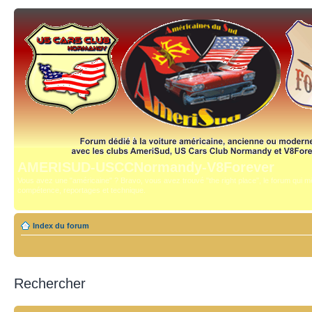
AMERISUD-USCCNormandy-V8Forever
Vous avez une "américaine" ? Bravo, vous avez trouvé "the right place", le forum qui mê
compétence, reportages et technique.
Index du forum
Rechercher