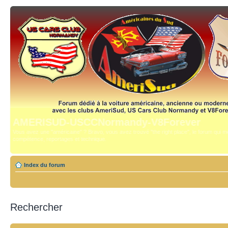
AMERISUD-USCCNormandy-V8Forever
Vous avez une "américaine" ? Bravo, vous avez trouvé "the right place", le forum qui mê
compétence, reportages et technique.
Index du forum
Rechercher