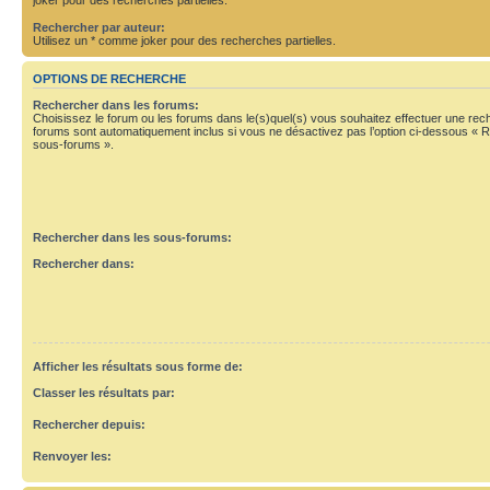
Rechercher par auteur:
Utilisez un * comme joker pour des recherches partielles.
OPTIONS DE RECHERCHE
Rechercher dans les forums:
Choisissez le forum ou les forums dans le(s)quel(s) vous souhaitez effectuer une re
forums sont automatiquement inclus si vous ne désactivez pas l’option ci-dessous « 
sous-forums ».
Rechercher dans les sous-forums:
Rechercher dans:
Afficher les résultats sous forme de:
Classer les résultats par:
Rechercher depuis:
Renvoyer les: