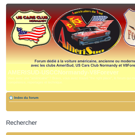
AMERISUD-USCCNormandy-V8Forever
Vous avez une "américaine" ? Bravo, vous avez trouvé "the right place", le forum qui mê
compétence, reportages et technique.
Index du forum
Rechercher