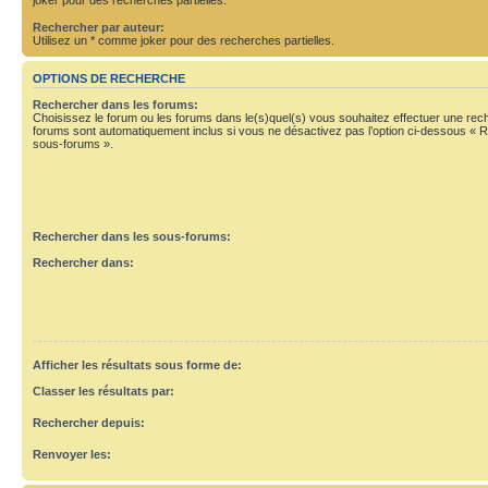
Rechercher par auteur:
Utilisez un * comme joker pour des recherches partielles.
OPTIONS DE RECHERCHE
Rechercher dans les forums:
Choisissez le forum ou les forums dans le(s)quel(s) vous souhaitez effectuer une re
forums sont automatiquement inclus si vous ne désactivez pas l’option ci-dessous « 
sous-forums ».
Rechercher dans les sous-forums:
Rechercher dans:
Afficher les résultats sous forme de:
Classer les résultats par:
Rechercher depuis:
Renvoyer les: