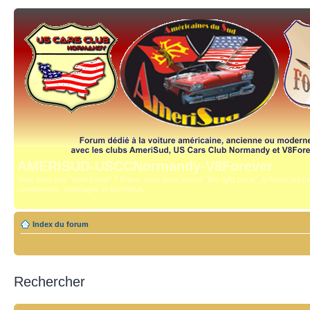
AMERISUD-USCCNormandy-V8Forever
Vous avez une "américaine" ? Bravo, vous avez trouvé "the right place", le forum qui mê
compétence, reportages et technique.
Index du forum
Rechercher