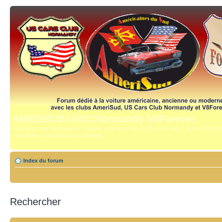
AMERISUD-USCCNormandy-V8Forever
Vous avez une "américaine" ? Bravo, vous avez trouvé "the right place", le forum qui mê
compétence, reportages et technique.
Index du forum
Rechercher