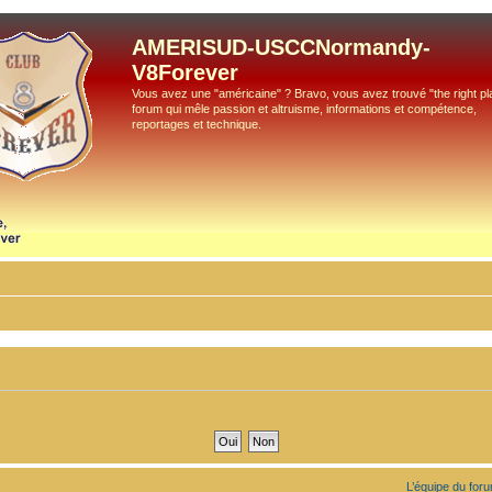
AMERISUD-USCCNormandy-
V8Forever
Vous avez une "américaine" ? Bravo, vous avez trouvé "the right pla
forum qui mêle passion et altruisme, informations et compétence,
reportages et technique.
L’équipe du for