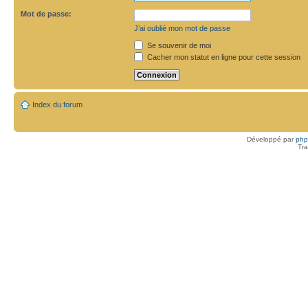
Mot de passe:
J’ai oublié mon mot de passe
Se souvenir de moi
Cacher mon statut en ligne pour cette session
Index du forum
Développé par
ph
Tra