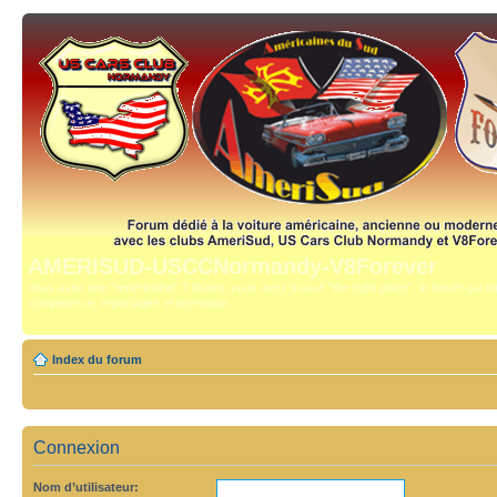
AMERISUD-USCCNormandy-V8Forever
Vous avez une "américaine" ? Bravo, vous avez trouvé "the right place", le forum qui mê
compétence, reportages et technique.
Index du forum
Connexion
Nom d’utilisateur: