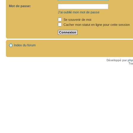
Mot de passe:
J’ai oublié mon mot de passe
Se souvenir de moi
Cacher mon statut en ligne pour cette session
Index du forum
Développé par
ph
Tra