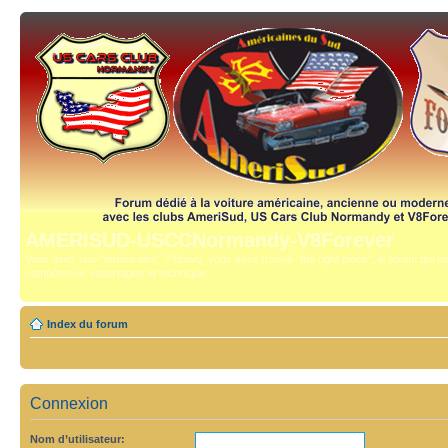
AMERISUD-USCCNormandy-V8Forever
Vous avez une "américaine" ? Bravo, vous avez trouvé "the right place", le forum qui mê
compétence, reportages et technique.
Index du forum
Connexion
Nom d’utilisateur: