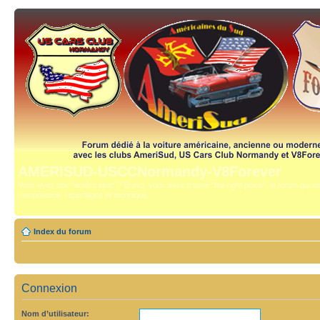
AMERISUD-USCCNormandy-V8Forever
Vous avez une "américaine" ? Bravo, vous avez trouvé "the right place", le forum qui mê
compétence, reportages et technique.
Index du forum
Connexion
Nom d’utilisateur: