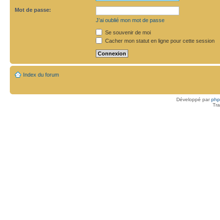
Mot de passe:
J’ai oublié mon mot de passe
Se souvenir de moi
Cacher mon statut en ligne pour cette session
Index du forum
Développé par
ph
Tra