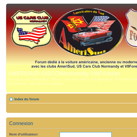
AMERISUD-USCCNormandy-V8Forever
Vous avez une "américaine" ? Bravo, vous avez trouvé "the right place", le forum qui mê
compétence, reportages et technique.
Index du forum
Connexion
Nom d’utilisateur: