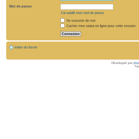
Mot de passe:
J’ai oublié mon mot de passe
Se souvenir de moi
Cacher mon statut en ligne pour cette session
Index du forum
Développé par
ph
Tra