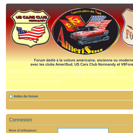
AMERISUD-USCCNormandy-V8Forever
Vous avez une "américaine" ? Bravo, vous avez trouvé "the right place", le forum qui mê
compétence, reportages et technique.
Index du forum
Connexion
Nom d’utilisateur: