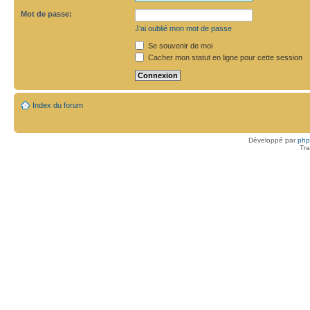
Mot de passe:
J’ai oublié mon mot de passe
Se souvenir de moi
Cacher mon statut en ligne pour cette session
Index du forum
Développé par
ph
Tra