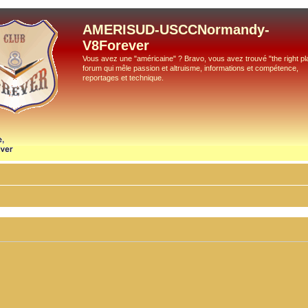
AMERISUD-USCCNormandy-
V8Forever
Vous avez une "américaine" ? Bravo, vous avez trouvé "the right pla
forum qui mêle passion et altruisme, informations et compétence,
reportages et technique.