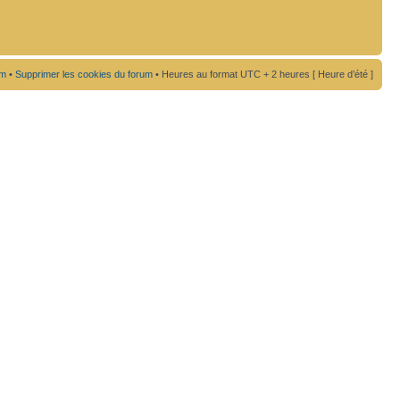
um
•
Supprimer les cookies du forum
• Heures au format UTC + 2 heures [ Heure d’été ]