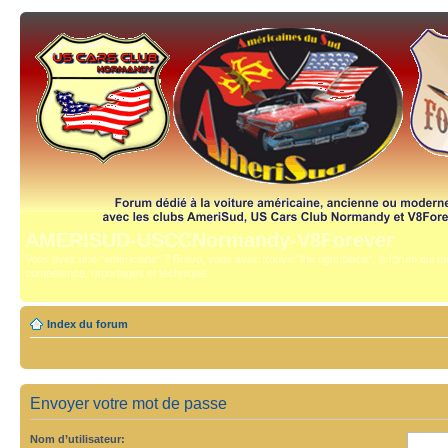
AMERISUD-USCCNormandy-V8Forever
Vous avez une "américaine" ? Bravo, vous avez trouvé "the right place", le forum qui mê
compétence, reportages et technique.
Index du forum
Envoyer votre mot de passe
Nom d’utilisateur: