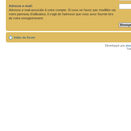
Adresse e-mail:
Adresse e-mail associée à votre compte. Si vous ne l’avez pas modifiée via
votre panneau d’utilisateur, il s’agit de l’adresse que vous avez fournie lors
de votre enregistrement.
Index du forum
Développé par
ph
Tra