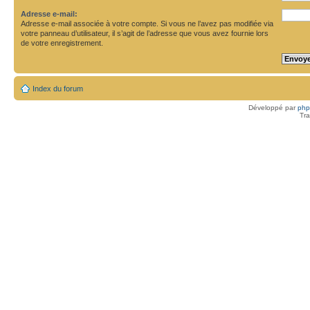
Adresse e-mail:
Adresse e-mail associée à votre compte. Si vous ne l’avez pas modifiée via
votre panneau d’utilisateur, il s’agit de l’adresse que vous avez fournie lors
de votre enregistrement.
Index du forum
Développé par
ph
Tra