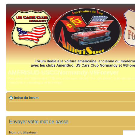
AMERISUD-USCCNormandy-V8Forever
Vous avez une "américaine" ? Bravo, vous avez trouvé "the right place", le forum qui mê
compétence, reportages et technique.
Index du forum
Envoyer votre mot de passe
Nom d’utilisateur: