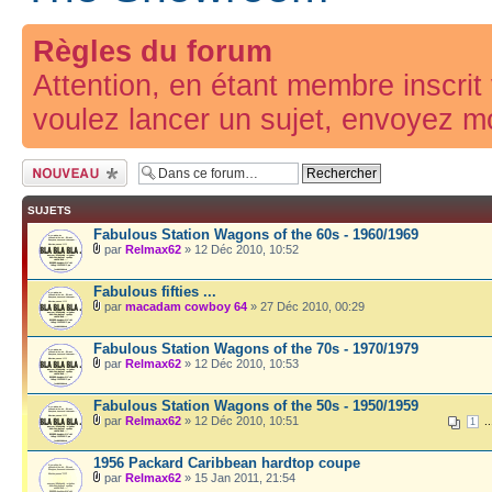
Règles du forum
Attention, en étant membre inscri
voulez lancer un sujet, envoyez m
Écrire un nouveau
sujet
SUJETS
Fabulous Station Wagons of the 60s - 1960/1969
par
Relmax62
» 12 Déc 2010, 10:52
Fabulous fifties ...
par
macadam cowboy 64
» 27 Déc 2010, 00:29
Fabulous Station Wagons of the 70s - 1970/1979
par
Relmax62
» 12 Déc 2010, 10:53
Fabulous Station Wagons of the 50s - 1950/1959
par
Relmax62
» 12 Déc 2010, 10:51
..
1
1956 Packard Caribbean hardtop coupe
par
Relmax62
» 15 Jan 2011, 21:54