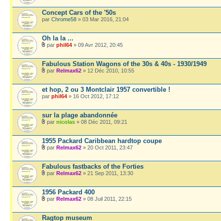
Concept Cars of the '50s
par
Chrome58
» 03 Mar 2016, 21:04
Oh la la ...
par
phil64
» 09 Avr 2012, 20:45
Fabulous Station Wagons of the 30s & 40s - 1930/1949
par
Relmax62
» 12 Déc 2010, 10:55
et hop, 2 ou 3 Montclair 1957 convertible !
par
phil64
» 16 Oct 2012, 17:12
sur la plage abandonnée
par
nicolas
» 08 Déc 2011, 09:21
1955 Packard Caribbean hardtop coupe
par
Relmax62
» 20 Oct 2011, 23:47
Fabulous fastbacks of the Forties
par
Relmax62
» 21 Sep 2011, 13:30
1956 Packard 400
par
Relmax62
» 08 Juil 2011, 22:15
Ragtop museum