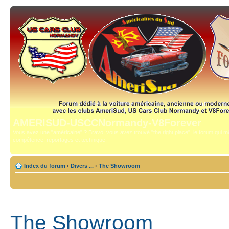
AMERISUD-USCCNormandy-V8Forever
Vous avez une "américaine" ? Bravo, vous avez trouvé "the right place", le forum qui mê
compétence, reportages et technique.
Index du forum
‹
Divers ...
‹
The Showroom
The Showroom