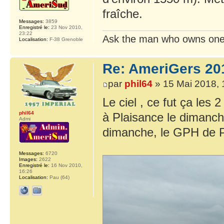
fraîche.
Messages:
3859
Enregistré le:
23 Nov 2010,
23:22
Ask the man who owns one
Localisation:
F-38 Grenoble
Re: AmeriGers 20
par
phil64
» 15 Mai 2018, 
Le ciel , ce fut ça les 
phil64
à Plaisance le dimanche
Admi
dimanche, le GPH de P
Messages:
6720
Images:
2622
Enregistré le:
16 Nov 2010,
16:26
Localisation:
Pau (64)