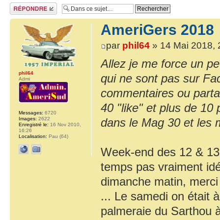
Répondre
AmeriGers 2018
par
phil64
» 14 Mai 2018, 
Allez je me force un pe
phil64
qui ne sont pas sur Fa
Admi
commentaires ou partag
40 "like" et plus de 10
Messages:
6720
Images:
2622
dans le Mag 30 et les 
Enregistré le:
16 Nov 2010,
16:26
Localisation:
Pau (64)
Week-end des 12 & 13 
temps pas vraiment idé
dimanche matin, merci 
... Le samedi on était 
palmeraie du Sarthou à