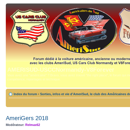
AMERISUD-USCCNormandy-V8Forever
Vous avez une "américaine" ? Bravo, vous avez trouvé "the right place", le forum qui mê
compétence, reportages et technique.
Index du forum
‹
Sorties, infos et vie d'AmeriSud, le club des Américaines 
AmeriGers 2018
Modérateur:
Relmax62