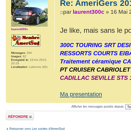
Re: AmeriGers 20
par
laurent300c
» 16 Mai 
Je like, mais sans le 
laurent300c
.
300C TOURING SRT DES
RESSORTS COURTS EIB
Messages:
284
Images:
92
Enregistré le:
19 Avr 2015,
Traitement céramique 
20:19
Localisation:
Labenne (40)
PT CRUISER CABRIOLET 
CADILLAC SEVILLE STS 1
Ma presentation
Afficher les messages postés depuis:
Répondre
Retourner vers Les sorties d'AmeriSud