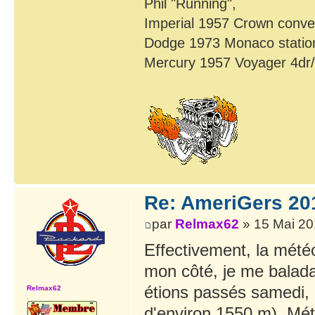
Phil "Running",
Imperial 1957 Crown conver
Dodge 1973 Monaco statio
Mercury 1957 Voyager 4dr
Re: AmeriGers 20
par
Relmax62
» 15 Mai 20
Effectivement, la mété
mon côté, je me balada
étions passés samedi, i
Relmax62
.
d'environ 1550 m). Mét