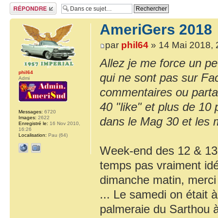
Répondre
AmeriGers 2018
par
phil64
» 14 Mai 2018, 
Allez je me force un pe
phil64
qui ne sont pas sur Fa
Admi
commentaires ou partag
40 "like" et plus de 10
Messages:
6720
Images:
2622
dans le Mag 30 et les 
Enregistré le:
16 Nov 2010,
16:26
Localisation:
Pau (64)
Week-end des 12 & 13 
temps pas vraiment idé
dimanche matin, merci 
... Le samedi on était 
palmeraie du Sarthou à