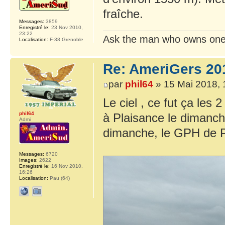
fraîche.
Messages:
3859
Enregistré le:
23 Nov 2010,
23:22
Ask the man who owns one
Localisation:
F-38 Grenoble
Re: AmeriGers 20
par
phil64
» 15 Mai 2018, 
Le ciel , ce fut ça les 
phil64
à Plaisance le dimanche
Admi
dimanche, le GPH de P
Messages:
6720
Images:
2622
Enregistré le:
16 Nov 2010,
16:26
Localisation:
Pau (64)