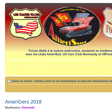
AMERISUD-USCCNormandy-V8Forever
Vous avez une "américaine" ? Bravo, vous avez trouvé "the right place", le forum qui mê
compétence, reportages et technique.
Index du forum
‹
Sorties, infos et vie d'AmeriSud, le club des Américaines 
AmeriGers 2018
Modérateur:
Relmax62