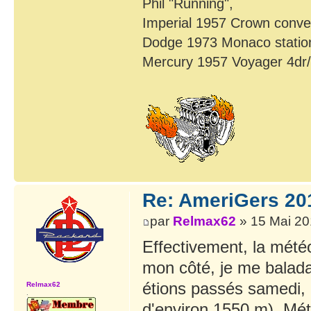
Phil "Running",
Imperial 1957 Crown conver
Dodge 1973 Monaco statio
Mercury 1957 Voyager 4dr
Re: AmeriGers 20
par
Relmax62
» 15 Mai 20
Effectivement, la mété
mon côté, je me balada
étions passés samedi, i
Relmax62
.
d'environ 1550 m). Mét