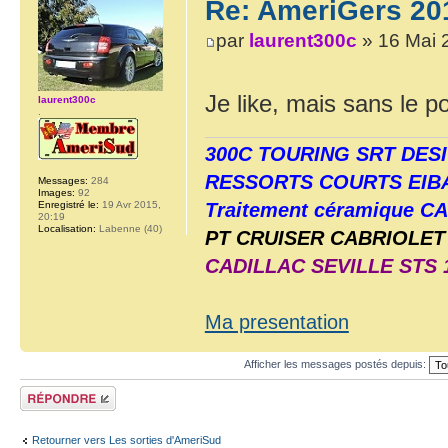
Re: AmeriGers 20
par
laurent300c
» 16 Mai 
Je like, mais sans le 
laurent300c
.
300C TOURING SRT DES
RESSORTS COURTS EIB
Messages:
284
Images:
92
Enregistré le:
19 Avr 2015,
Traitement céramique 
20:19
Localisation:
Labenne (40)
PT CRUISER CABRIOLET 
CADILLAC SEVILLE STS 1
Ma presentation
Afficher les messages postés depuis:
Répondre
Retourner vers Les sorties d'AmeriSud