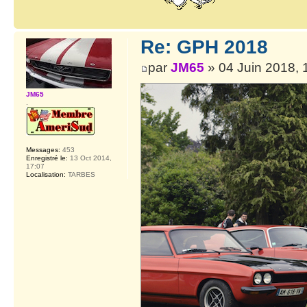
Re: GPH 2018
par
JM65
» 04 Juin 2018, 
JM65
.
Messages:
453
Enregistré le:
13 Oct 2014,
17:07
Localisation:
TARBES