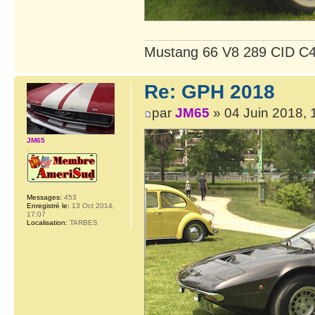
Mustang 66 V8 289 CID C4
Re: GPH 2018
par
JM65
» 04 Juin 2018, 
JM65
.
Messages:
453
Enregistré le:
13 Oct 2014,
17:07
Localisation:
TARBES