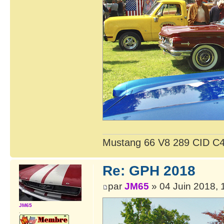
Mustang 66 V8 289 CID C4
Re: GPH 2018
par
JM65
» 04 Juin 2018, 
JM65
.