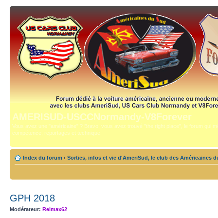
AMERISUD-USCCNormandy-V8Forever
Vous avez une "américaine" ? Bravo, vous avez trouvé "the right place", le forum qui mê
compétence, reportages et technique.
Index du forum
‹
Sorties, infos et vie d'AmeriSud, le club des Américaines 
GPH 2018
Modérateur:
Relmax62