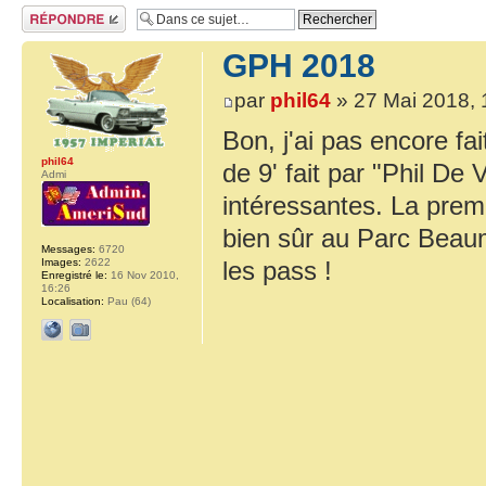
Répondre
GPH 2018
par
phil64
» 27 Mai 2018, 
Bon, j'ai pas encore f
phil64
de 9' fait par "Phil De 
Admi
intéressantes. La premi
bien sûr au Parc Beaumo
Messages:
6720
Images:
2622
les pass !
Enregistré le:
16 Nov 2010,
16:26
Localisation:
Pau (64)