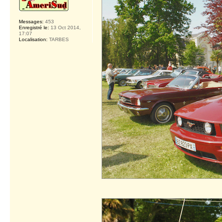
Messages:
453
Enregistré le:
13 Oct 2014,
17:07
Localisation:
TARBES