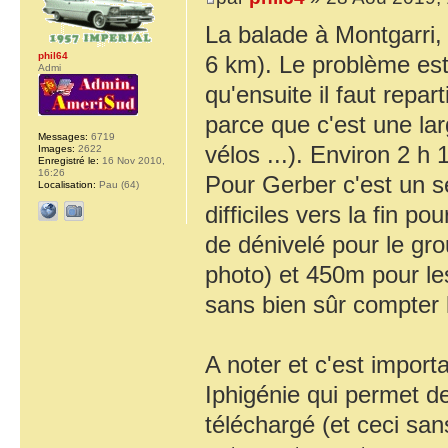
La balade à Montgarri, 
phil64
6 km). Le problème est
Admi
qu'ensuite il faut repar
parce que c'est une lar
Messages:
6719
vélos ...). Environ 2 h 
Images:
2622
Enregistré le:
16 Nov 2010,
16:26
Pour Gerber c'est un s
Localisation:
Pau (64)
difficiles vers la fin 
de dénivelé pour le gro
photo) et 450m pour le
sans bien sûr compter l
A noter et c'est importa
Iphigénie qui permet de
téléchargé (et ceci san