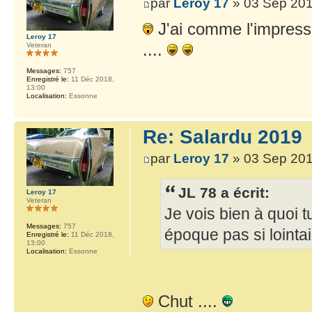
par
Leroy 17
» 03 Sep 201
J'ai comme l'impressio
Leroy 17
....
Veteran
Messages:
757
Enregistré le:
11 Déc 2018,
13:00
Localisation:
Essonne
Re: Salardu 2019
par
Leroy 17
» 03 Sep 201
JL 78 a écrit:
Leroy 17
Veteran
Je vois bien à quoi t
Messages:
757
époque pas si lointa
Enregistré le:
11 Déc 2018,
13:00
Localisation:
Essonne
Chut ....