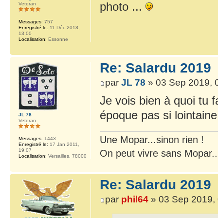
photo ...
Veteran
Messages:
757
Enregistré le:
11 Déc 2018,
13:00
Localisation:
Essonne
Re: Salardu 2019
par
JL 78
» 03 Sep 2019, 
Je vois bien à quoi tu 
époque pas si lointaine
JL 78
Veteran
Une Mopar...sinon rien !
Messages:
1443
Enregistré le:
17 Jan 2011,
19:07
On peut vivre sans Mopar..
Localisation:
Versailles, 78000
Re: Salardu 2019
par
phil64
» 03 Sep 2019,