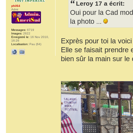
Leroy 17 a écrit:
phil64
Admi
Oui pour la Cad mode
la photo ...
Messages:
6719
Images:
2622
Enregistré le:
16 Nov 2010,
Exprès pour toi la voic
16:26
Localisation:
Pau (64)
Elle se faisait prendr
bien sûr la main sur le