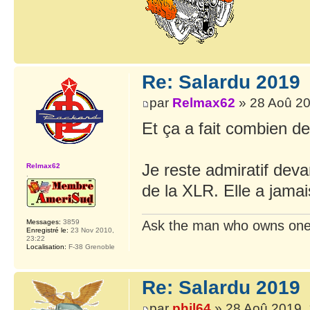
Re: Salardu 2019
par
Relmax62
» 28 Aoû 20
Et ça a fait combien de
Je reste admiratif dev
Relmax62
.
de la XLR. Elle a jamais
Messages:
3859
Ask the man who owns one
Enregistré le:
23 Nov 2010,
23:22
Localisation:
F-38 Grenoble
Re: Salardu 2019
par
phil64
» 28 Aoû 2019, 