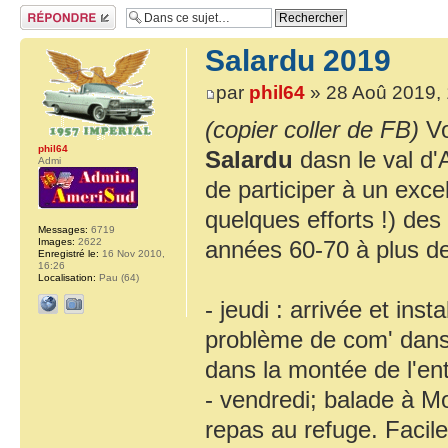
Répondre
Salardu 2019
par
phil64
» 28 Aoû 2019, 
(copier coller de FB)
Vo
phil64
Salardu
dasn le val d'
Admi
de participer à un excel
quelques efforts !) des
Messages:
6719
Images:
2622
années 60-70 à plus de
Enregistré le:
16 Nov 2010,
16:26
Localisation:
Pau (64)
- jeudi : arrivée et inst
problème de com' dans l
dans la montée de l'ent
- vendredi; balade à M
repas au refuge. Facile