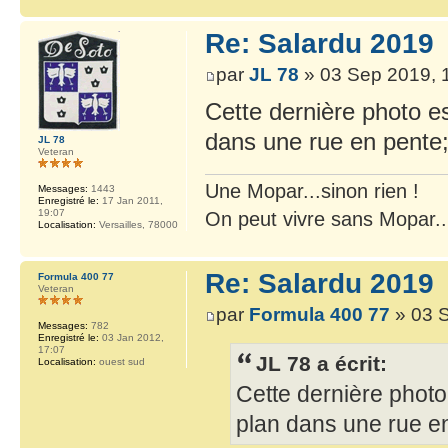
Re: Salardu 2019
par
JL 78
» 03 Sep 2019, 
Cette dernière photo e
dans une rue en pente;i
JL 78
Veteran
Une Mopar...sinon rien !
Messages:
1443
Enregistré le:
17 Jan 2011,
19:07
On peut vivre sans Mopar..
Localisation:
Versailles, 78000
Re: Salardu 2019
Formula 400 77
Veteran
par
Formula 400 77
» 03 S
Messages:
782
Enregistré le:
03 Jan 2012,
17:07
JL 78 a écrit:
Localisation:
ouest sud
Cette dernière photo
plan dans une rue en 