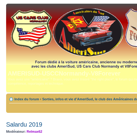
AMERISUD-USCCNormandy-V8Forever
Vous avez une "américaine" ? Bravo, vous avez trouvé "the right place", le forum qui mê
compétence, reportages et technique.
Index du forum
‹
Sorties, infos et vie d'AmeriSud, le club des Américaines 
Salardu 2019
Modérateur:
Relmax62