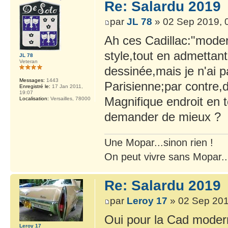
Re: Salardu 2019
par
JL 78
» 02 Sep 2019, 
Ah ces Cadillac:"modern
style,tout en admettan
JL 78
Veteran
dessinée,mais je n'ai 
Messages:
1443
Parisienne;par contre,d
Enregistré le:
17 Jan 2011,
19:07
Magnifique endroit en t
Localisation:
Versailles, 78000
demander de mieux ?
Une Mopar...sinon rien !
On peut vivre sans Mopar..
Re: Salardu 2019
par
Leroy 17
» 02 Sep 201
Oui pour la Cad moderne
Leroy 17