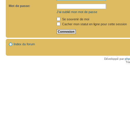
Mot de passe:
J’ai oublié mon mot de passe
Se souvenir de moi
Cacher mon statut en ligne pour cette session
Index du forum
Développé par
ph
Tra