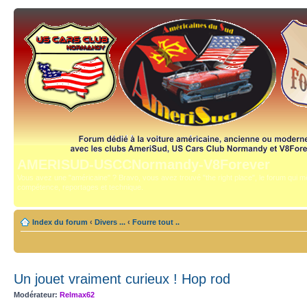
AMERISUD-USCCNormandy-V8Forever
Vous avez une "américaine" ? Bravo, vous avez trouvé "the right place", le forum qui mê
compétence, reportages et technique.
Index du forum
‹
Divers ...
‹
Fourre tout ..
Un jouet vraiment curieux ! Hop rod
Modérateur:
Relmax62