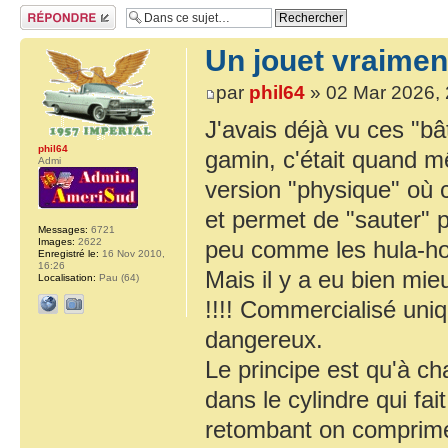
Répondre
Un jouet vraimen
par
phil64
» 02 Mar 2026, 
J'avais déjà vu ces "bâ
phil64
gamin, c'était quand m
Admi
version "physique" où c
et permet de "sauter" 
Messages:
6721
Images:
2622
peu comme les hula-hoop
Enregistré le:
16 Nov 2010,
16:26
Mais il y a eu bien m
Localisation:
Pau (64)
!!!! Commercialisé uniq
dangereux.
Le principe est qu'à ch
dans le cylindre qui fai
retombant on comprime l