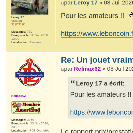
par
Leroy 17
» 08 Juil 202
Pour les amateurs !!
Leroy 17
Veteran
https://www.leboncoin.
Messages:
760
Enregistré le:
11 Déc 2018,
13:00
Localisation:
Essonne
Re: Un jouet vrai
par
Relmax62
» 08 Juil 20
Leroy 17 a écrit:
Pour les amateurs !!
Relmax62
.
https://www.lebonco
Messages:
3860
Enregistré le:
23 Nov 2010,
23:22
Le rapport prix/prestat
Localisation:
F-38 Grenoble