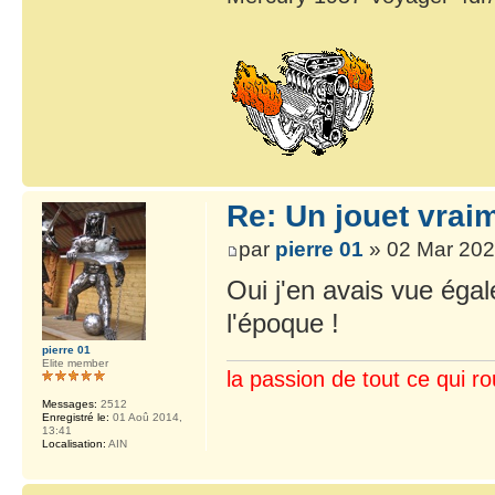
Re: Un jouet vrai
par
pierre 01
» 02 Mar 202
Oui j'en avais vue égal
l'époque !
pierre 01
Elite member
la passion de tout ce qui ro
Messages:
2512
Enregistré le:
01 Aoû 2014,
13:41
Localisation:
AIN