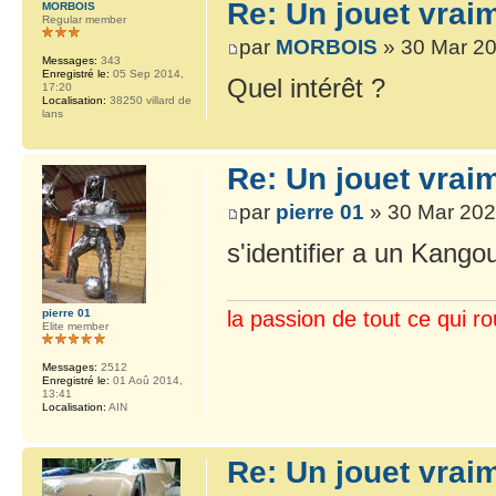
Re: Un jouet vrai
MORBOIS
Regular member
par
MORBOIS
» 30 Mar 20
Messages:
343
Enregistré le:
05 Sep 2014,
Quel intérêt ?
17:20
Localisation:
38250 villard de
lans
Re: Un jouet vrai
par
pierre 01
» 30 Mar 202
s'identifier a un Kangouro
pierre 01
la passion de tout ce qui ro
Elite member
Messages:
2512
Enregistré le:
01 Aoû 2014,
13:41
Localisation:
AIN
Re: Un jouet vrai