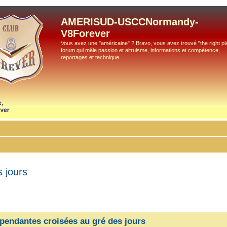
AMERISUD-USCCNormandy-
V8Forever
Vous avez une "américaine" ? Bravo, vous avez trouvé "the right pla
forum qui mêle passion et altruisme, informations et compétence,
reportages et technique.
 jours
pendantes croisées au gré des jours