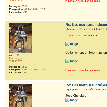
la passion de tout ce qui roule
Messages:
2512
Enregistré le:
01 Aoû 2014, 13:41
Localisation:
AIN
Re: Les marques indépen
par
pierre 01
» 07 Fév 2026, 20:0
Scool Bus International
Certainement un Réo transfo
pierre 01
Elite member
Messages:
2512
Enregistré le:
01 Aoû 2014, 13:41
la passion de tout ce qui roule
Localisation:
AIN
Re: Les marques indépen
par
pierre 01
» 22 Fév 2026, 13:1
Jeep Cherokee