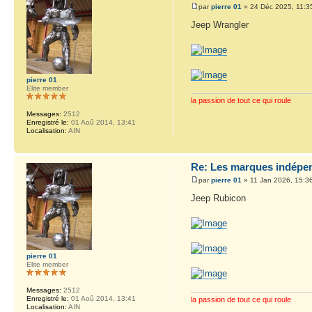
par
pierre 01
» 24 Déc 2025, 11:3
Jeep Wrangler
pierre 01
Elite member
la passion de tout ce qui roule
Messages:
2512
Enregistré le:
01 Aoû 2014, 13:41
Localisation:
AIN
Re: Les marques indépen
par
pierre 01
» 11 Jan 2026, 15:3
Jeep Rubicon
pierre 01
Elite member
Messages:
2512
Enregistré le:
01 Aoû 2014, 13:41
la passion de tout ce qui roule
Localisation:
AIN