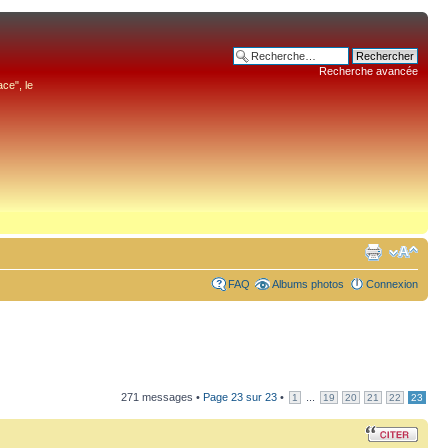
Recherche avancée
ce", le
FAQ
Albums photos
Connexion
271 messages •
Page
23
sur
23
•
...
1
19
20
21
22
23