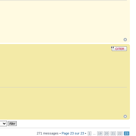
271 messages •
Page
23
sur
23
•
...
1
19
20
21
22
23